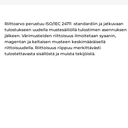
i
s
s
n
t
t
i
i
Riittoarvo perustuu ISO/IEC 24711 -standardiin ja jatkuvaan
n
n
tulostukseen uudella mustesäiliöllä tulostimen asennuksen
jälkeen. Värimusteiden riittoisuus ilmoitetaan syaanin,
magentan ja keltaisen musteen keskimääräisellä
riittoisuudella. Riittoisuus riippuu merkittävästi
tulostettavasta sisällöstä ja muista tekijöistä.