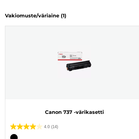
Vakiomuste/väriaine
(1)
Canon 737 -värikasetti
4.0
(14)
4.0/5
tähteä.
Värikasetti