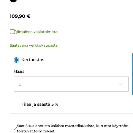
14
arvostelua
109,90 €
Ilmainen vakiotoimitus
Saatavana verkkokaupasta
Kertaostos
Määrä
1
Tilaa ja säästä 5 %
Saat 5 % alennusta kaikista mustetilauksista, kun otat käyttöön
toistuvat toimitukset