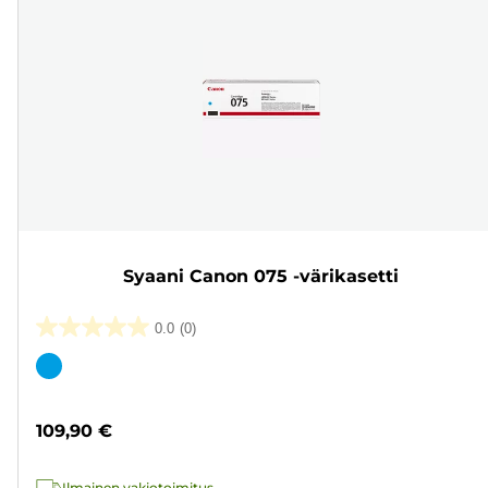
Syaani Canon 075 -värikasetti
0.0
(0)
0.0/5
tähteä.
Värikasetti
109,90 €
Ilmainen vakiotoimitus