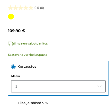
0.0
(0)
0.0/5
tähteä.
Värikasetti
109,90 €
Ilmainen vakiotoimitus
Saatavana verkkokaupasta
Kertaostos
Määrä
1
Tilaa ja säästä 5 %