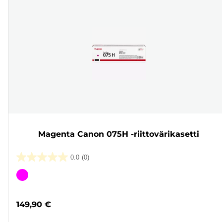
Magenta Canon 075H -riittovärikasetti
0.0
(0)
0.0/5
tähteä.
Värikasetti
149,90 €