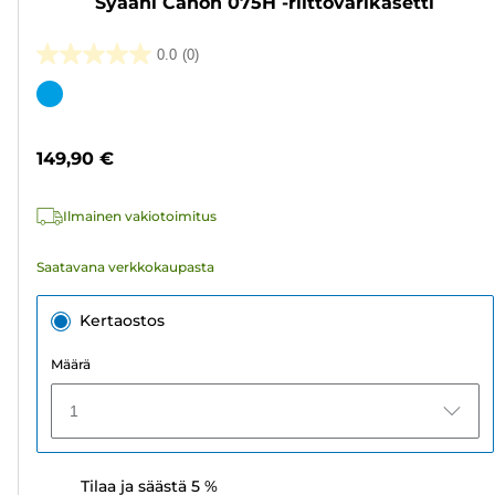
Syaani Canon 075H -riittovärikasetti
0.0
(0)
0.0/5
tähteä.
Värikasetti
149,90 €
Ilmainen vakiotoimitus
Saatavana verkkokaupasta
Kertaostos
Määrä
1
Tilaa ja säästä 5 %