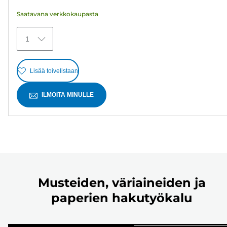
arvostelua
Saatavana verkkokaupasta
1
Lisää toivelistaan
ILMOITA MINULLE
Musteiden, väriaineiden ja
paperien hakutyökalu