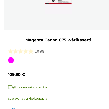
Magenta Canon 075 -värikasetti
0.0
(0)
0.0/5
tähteä.
Värikasetti
109,90 €
Ilmainen vakiotoimitus
Saatavana verkkokaupasta