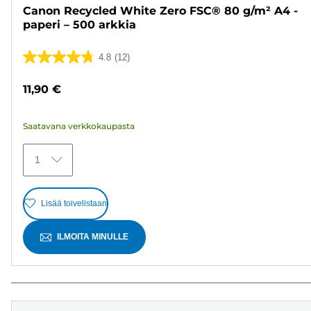
Canon Recycled White Zero FSC® 80 g/m² A4 -
paperi – 500 arkkia
4.8
(12)
4.8/5
tähteä.
11,90 €
12
arvostelua
Saatavana verkkokaupasta
1
Lisää toivelistaan
ILMOITA MINULLE