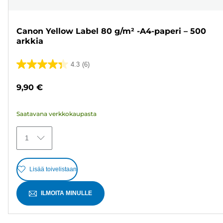
Canon Yellow Label 80 g/m² -A4-paperi – 500
arkkia
4.3
(6)
4.3/5
tähteä.
9,90 €
6
arvostelua
Saatavana verkkokaupasta
1
Lisää toivelistaan
ILMOITA MINULLE