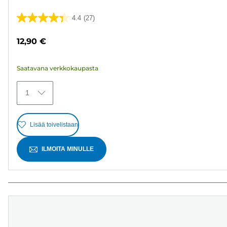
4.4
(27)
4.4/5
tähteä.
12,90 €
27
arvostelua
Saatavana verkkokaupasta
1
Lisää toivelistaan
ILMOITA MINULLE