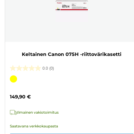
Keltainen Canon 075H -riittovärikasetti
0.0
(0)
0.0/5
tähteä.
Värikasetti
149,90 €
Ilmainen vakiotoimitus
Saatavana verkkokaupasta