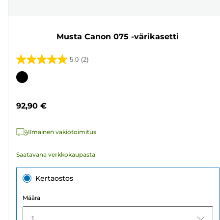
Musta Canon 075 -värikasetti
5.0
(2)
5.0/5
tähteä.
Värikasetti
2
arvostelua
92,90 €
Ilmainen vakiotoimitus
Saatavana verkkokaupasta
Kertaostos
Määrä
1