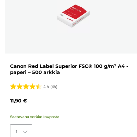
Canon Red Label Superior FSC® 100 g/m² A4 -
paperi – 500 arkkia
4.5
(45)
4.5/5
tähteä.
11,90 €
45
arvostelua
Saatavana verkkokaupasta
1