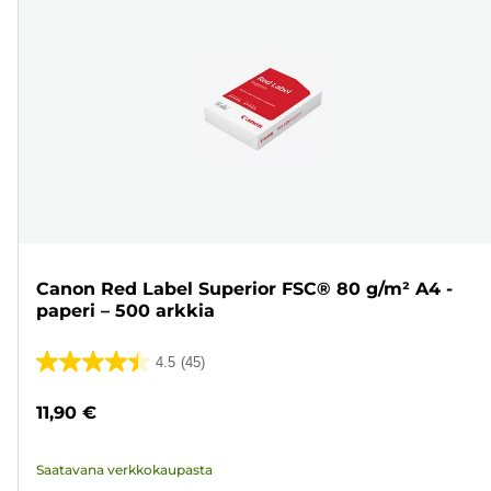
Canon Red Label Superior FSC® 80 g/m² A4 -
paperi – 500 arkkia
4.5
(45)
4.5/5
tähteä.
11,90 €
45
arvostelua
Saatavana verkkokaupasta