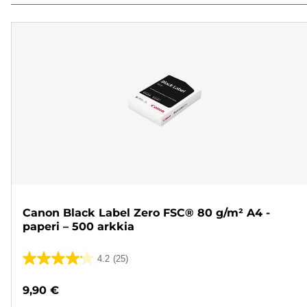
Canon Black Label Zero FSC® 80 g/m² A4 -
paperi – 500 arkkia
4.2
(25)
4.2/5
tähteä.
9,90 €
25