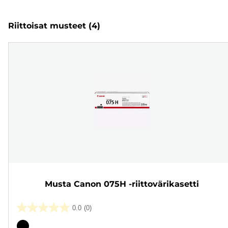
Riittoisat musteet
(4)
Musta Canon 075H -riittovärikasetti
0.0
(0)
0.0/5
tähteä.
Värikasetti