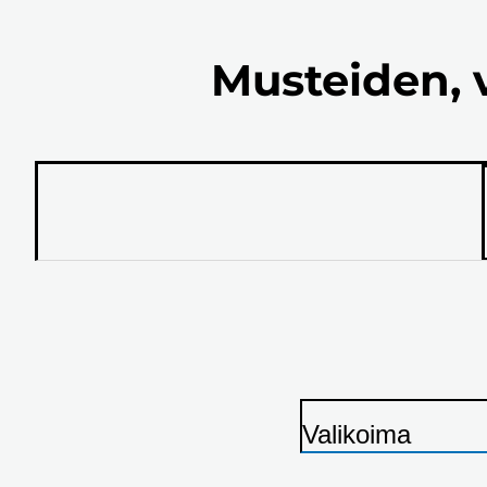
Musteiden, 
Valikoima
T