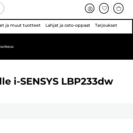
et ja muut tuotteet
Lahjat ja osto-oppaat
Tarjoukset
soikeus
lle
i-SENSYS LBP233dw