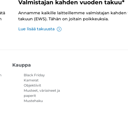
Valmistajan kahden vuoden takuu*
ätä
Annamme kaikille laitteillemme valmistajan kahden
n
takuun (EWS). Tähän on joitain poikkeuksia.
Lue lisää takuusta
Kauppa
n
Black Friday
Kamerat
Objektiivit
Musteet, väriaineet ja
paperit
Mustehaku
Tulostimet
Videokamerat
Lisävarusteet ja
oheistuotteet
Myydyimmät