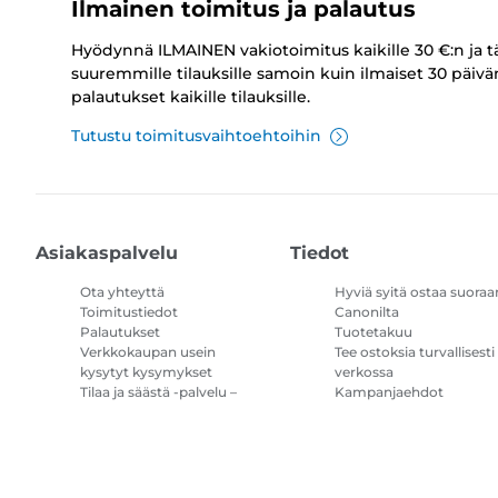
Ilmainen toimitus ja palautus
Hyödynnä ILMAINEN vakiotoimitus kaikille 30 €:n ja t
suuremmille tilauksille samoin kuin ilmaiset 30 päivä
palautukset kaikille tilauksille.
Tutustu toimitusvaihtoehtoihin
Asiakaspalvelu
Tiedot
Ota yhteyttä
Hyviä syitä ostaa suoraa
Toimitustiedot
Canonilta
Palautukset
Tuotetakuu
Verkkokaupan usein
Tee ostoksia turvallisesti
kysytyt kysymykset
verkossa
Tilaa ja säästä -palvelu –
Kampanjaehdot
kysymykset ja vastaukset
Tulostimen
mustetilauksen
käyttöehdot
Sivustokartta