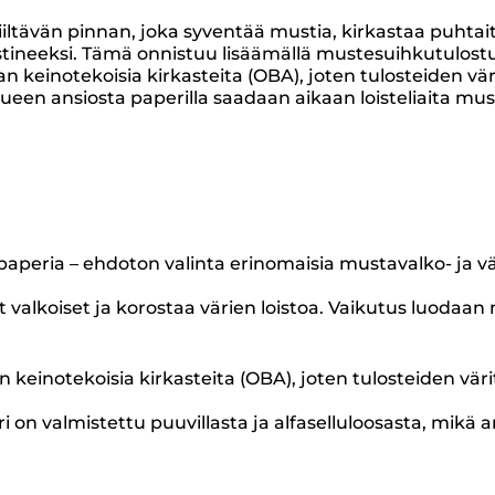
iiltävän pinnan, joka syventää mustia, kirkastaa puhtaita 
astineeksi. Tämä onnistuu lisäämällä mustesuihkutulost
keinotekoisia kirkasteita (OBA), joten tulosteiden väri
een ansiosta paperilla saadaan aikaan loisteliaita must
öpaperia – ehdoton valinta erinomaisia mustavalko- ja v
t valkoiset ja korostaa värien loistoa. Vaikutus luodaan
einotekoisia kirkasteita (OBA), joten tulosteiden värit
 valmistettu puuvillasta ja alfaselluloosasta, mikä anta