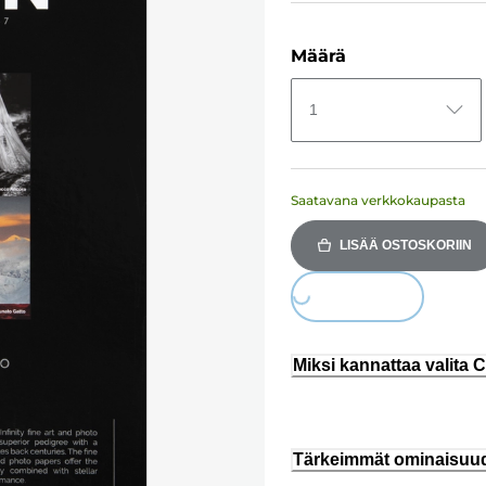
Määrä
1
Saatavana verkkokaupasta
LISÄÄ OSTOSKORIIN
Loading...
Miksi kannattaa valita
Tärkeimmät ominaisuu