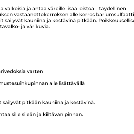
valkoisia ja antaa väreille lisää loistoa – täydellinen
uksen vastaanottokerroksen alle kerros bariumsulfaatti
t säilyvät kauniina ja kestävinä pitkään. Poikkeukselli
avalko- ja värikuvia.
ärivedoksia varten
 mustesuihkupinnan alle lisättävällä
 säilyvät pitkään kauniina ja kestävinä.
a sille sileän ja kiiltävän pinnan.