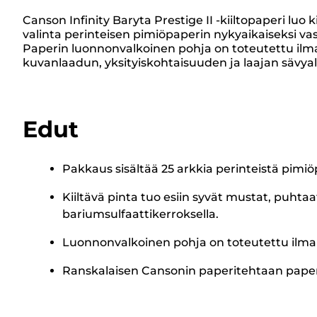
Canson Infinity Baryta Prestige II -kiiltopaperi luo k
valinta perinteisen pimiöpaperin nykyaikaiseksi v
Paperin luonnonvalkoinen pohja on toteutettu ilman 
kuvanlaadun, yksityiskohtaisuuden ja laajan sävyalu
Edut
Pakkaus sisältää 25 arkkia perinteistä pimi
Kiiltävä pinta tuo esiin syvät mustat, puhtaa
bariumsulfaattikerroksella.
Luonnonvalkoinen pohja on toteutettu ilman k
Ranskalaisen Cansonin paperitehtaan paperi on