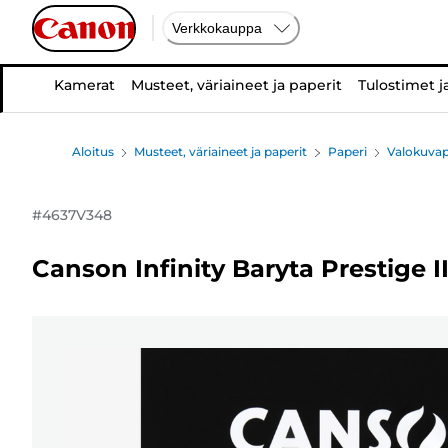
Verkkokauppa
Kamerat
Musteet, väriaineet ja paperit
Tulostimet j
Aloitus
Musteet, väriaineet ja paperit
Paperi
Valokuvap
#
4637V348
Canson Infinity Baryta Prestige II