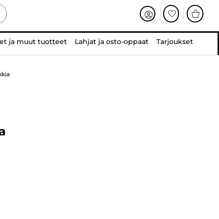
et ja muut tuotteet
Lahjat ja osto-oppaat
Tarjoukset
kkia
a