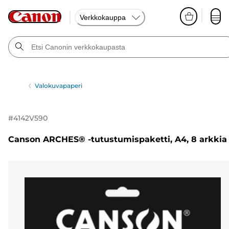
Verkkokauppa
Valokuvapaperi
#
4142V590
Canson ARCHES® -tutustumispaketti, A4, 8 arkkia