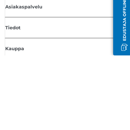
EDUSTAJA OFFLINE-TILASSA
Asiakaspalvelu
Tiedot
Kauppa
Tilaa Canon-uutiset
Saat sähköpostiisi säännöllisesti päivityksiä uusista tuotteista, hyödyllisi
vinkkejä ja tarjouksia
REKISTERÖIDY