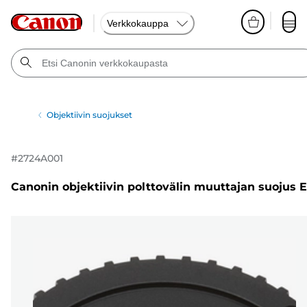
Verkkokauppa
Objektiivin suojukset
#
2724A001
Canonin objektiivin polttovälin muuttajan suojus E 