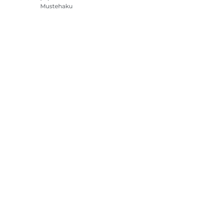
Mustehaku
Tulostimet
Videokamerat
Lisävarusteet ja
oheistuotteet
Myydyimmät
steasetukset