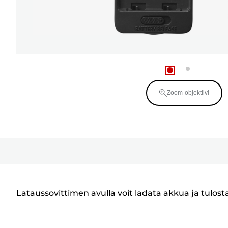
Zoom-objektiivi
Lataussovittimen avulla voit ladata akkua ja tulost