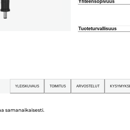
Yhteensopivuus
Tuoteturvallisuus
YLEISKUVAUS
TOIMITUS
ARVOSTELUT
KYSYMYKS
aa samanaikaisesti.