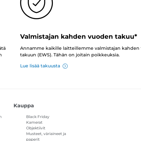
Valmistajan kahden vuoden takuu*
ätä
Annamme kaikille laitteillemme valmistajan kahden
n
takuun (EWS). Tähän on joitain poikkeuksia.
Lue lisää takuusta
Kauppa
n
Black Friday
Kamerat
Objektiivit
Musteet, väriaineet ja
paperit