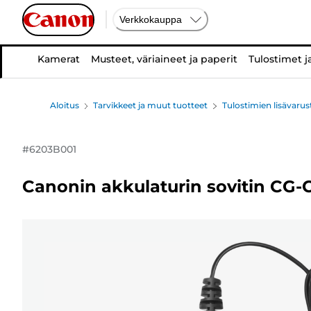
Verkkokauppa
Kamerat
Musteet, väriaineet ja paperit
Tulostimet j
Aloitus
Tarvikkeet ja muut tuotteet
Tulostimien lisävarus
#
6203B001
Canonin akkulaturin sovitin CG