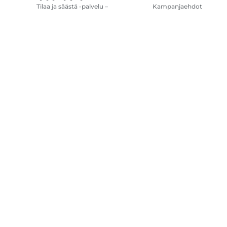
Tilaa ja säästä -palvelu –
Kampanjaehdot
kysymykset ja vastaukset
Tulostimen
mustetilauksen
käyttöehdot
Sivustokartta
Myyntiehdot
Tietosuojakäytäntö
Tietoa evästeistä
Evä
Copyright
2026.
Kaikki oikeudet pidätetään.