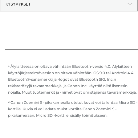
KYSYMYKSET
¹ Älylaitteessa on oltava vähintään Bluetooth-versio 4.0. Älylaitteen
käyttöjärjestelmäversion on oltava vähintään iOS 9.0 tai Android 4.4.
Bluetooth®‑sanamerkki ja -logot ovat Bluetooth SIG, Inc:n
rekisteröityjä tavaramerkkejä, ja Canon Inc. käyttää niitä lisenssin
nojalla. Muut tuotemerkit ja -nimet ovat omistajiensa tavaramerkkejä.
² Canon Zoemini S -pikakameralla otetut kuvat voi tallentaa Micro SD -
kortille. Kuvia ei voi ladata muistikortilta Canon Zoemini S -
pikakameraan. Micro SD -kortti ei sisälly toimitukseen.