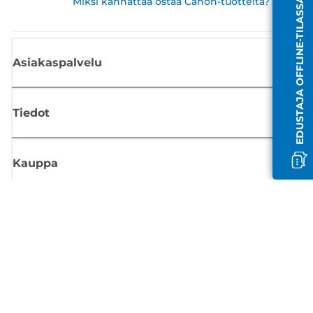
Miksi kannattaa ostaa Canon-tuotteita?
EDUSTAJA OFFLINE-TILASSA
Asiakaspalvelu
Tiedot
Kauppa
Tilaa Canon-uutiset
Saat sähköpostiisi säännöllisesti päivityksiä uusista tuotteista, hyödyllisi
vinkkejä ja tarjouksia
REKISTERÖIDY