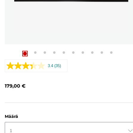
3.4
(35)
Lue
35
arvostelua.
Saman
179,00 €
sivun
linkki.
Määrä
1