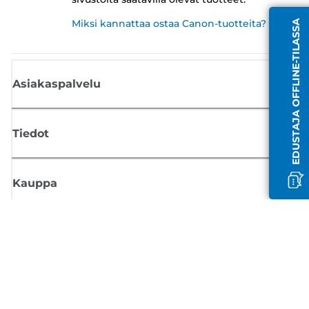
Miksi kannattaa ostaa Canon-tuotteita?
EDUSTAJA OFFLINE-TILASSA
Asiakaspalvelu
Tiedot
Kauppa
Tilaa Canon-uutiset
Saat sähköpostiisi säännöllisesti päivityksiä uusista tuotteista, hyödyllisi
vinkkejä ja tarjouksia
REKISTERÖIDY