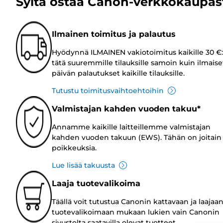
Syitä ostaa Canon-verkkokaupas
Ilmainen toimitus ja palautus
Hyödynnä ILMAINEN vakiotoimitus kaikille 30 €:
tätä suuremmille tilauksille samoin kuin ilmaise
päivän palautukset kaikille tilauksille.
Tutustu toimitusvaihtoehtoihin
Valmistajan kahden vuoden takuu*
Annamme kaikille laitteillemme valmistajan
kahden vuoden takuun (EWS). Tähän on joitain
poikkeuksia.
Lue lisää takuusta
Laaja tuotevalikoima
Täällä voit tutustua Canonin kattavaan ja laajaa
tuotevalikoimaan mukaan lukien vain Canonin
sivustolta saatavilla olevat tuotteet.