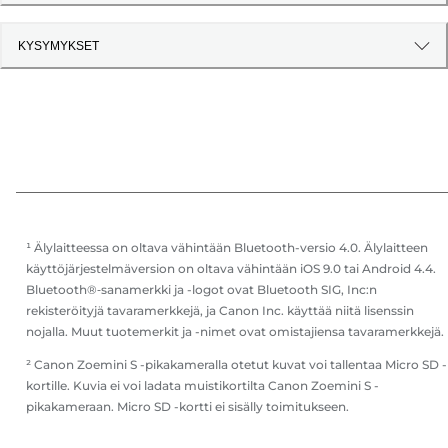
KYSYMYKSET
¹ Älylaitteessa on oltava vähintään Bluetooth-versio 4.0. Älylaitteen
käyttöjärjestelmäversion on oltava vähintään iOS 9.0 tai Android 4.4.
Bluetooth®‑sanamerkki ja -logot ovat Bluetooth SIG, Inc:n
rekisteröityjä tavaramerkkejä, ja Canon Inc. käyttää niitä lisenssin
nojalla. Muut tuotemerkit ja -nimet ovat omistajiensa tavaramerkkejä.
² Canon Zoemini S -pikakameralla otetut kuvat voi tallentaa Micro SD -
kortille. Kuvia ei voi ladata muistikortilta Canon Zoemini S -
pikakameraan. Micro SD -kortti ei sisälly toimitukseen.