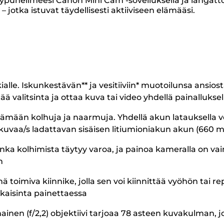
i älypuhelimeesi Canon Mini Cam -sovelluksella ja lang
 jotka istuvat täydellisesti aktiiviseen elämääsi.
e. Iskunkestävän** ja vesitiiviin* muotoilunsa ansiosta s
tää valitsinta ja ottaa kuva tai video yhdellä painalluksel
mään kolhuja ja naarmuja. Yhdellä akun latauksella vo
kuvaa/s ladattavan sisäisen litiumioniakun akun (660 mA
nka kolhimista täytyy varoa, ja painoa kameralla on va
n
toimiva kiinnike, jolla sen voi kiinnittää vyöhön tai 
ukaisinta painettaessa
nen (f/2,2) objektiivi tarjoaa 78 asteen kuvakulman, jot