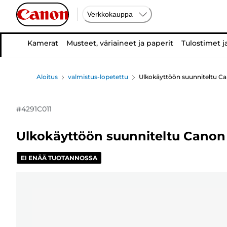
Verkkokauppa
Kamerat
Musteet, väriaineet ja paperit
Tulostimet j
Aloitus
valmistus-lopetettu
Ulkokäyttöön suunniteltu C
#
4291C011
Ulkokäyttöön suunniteltu Canon
EI ENÄÄ TUOTANNOSSA