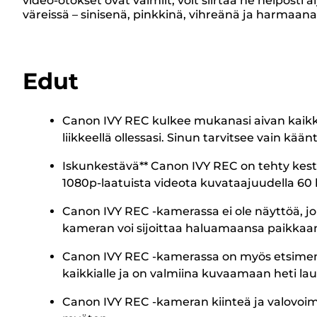
video-otokset ovat valmiit, voit siirtää ne helpost
väreissä – sinisenä, pinkkinä, vihreänä ja harmaana –
Edut
Canon IVY REC kulkee mukanasi aivan kaikkiall
liikkeellä ollessasi. Sinun tarvitsee vain kään
Iskunkestävä** Canon IVY REC on tehty kestä
1080p-laatuista videota kuvataajuudella 60 
Canon IVY REC -kamerassa ei ole näyttöä, jo
kameran voi sijoittaa haluamaansa paikkaa
Canon IVY REC -kamerassa on myös etsimenä 
kaikkialle ja on valmiina kuvaamaan heti la
Canon IVY REC -kameran kiinteä ja valovoimai