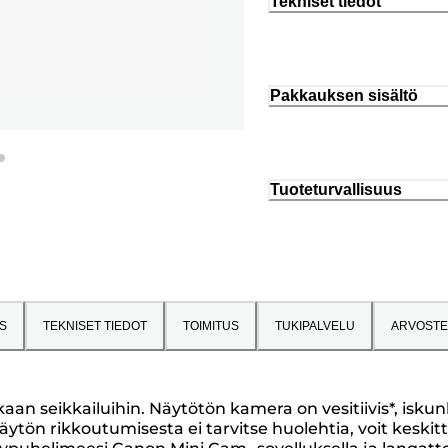
Tekniset tiedot
Pakkauksen sisältö
Tuoteturvallisuus
S
TEKNISET TIEDOT
TOIMITUS
TUKIPALVELU
ARVOSTE
 seikkailuihin. Näytötön kamera on vesitiivis*, iskunke
ytön rikkoutumisesta ei tarvitse huolehtia, voit keskit