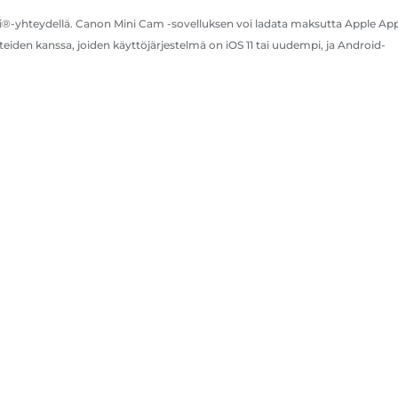
Fi®-yhteydellä. Canon Mini Cam -sovelluksen voi ladata maksutta Apple Ap
den kanssa, joiden käyttöjärjestelmä on iOS 11 tai uudempi, ja Android-