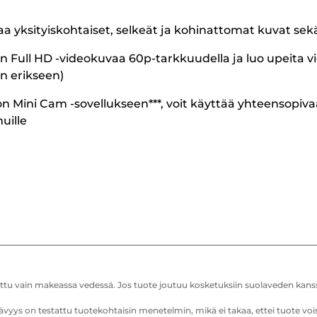
yksityiskohtaiset, selkeät ja kohinattomat kuvat sek
in Full HD -videokuvaa 60p-tarkkuudella ja luo upeita vid
n erikseen)
Mini Cam -sovellukseen***, voit käyttää yhteensopivaa
uille
ttu vain makeassa vedessä. Jos tuote joutuu kosketuksiin suolaveden kanss
yys on testattu tuotekohtaisin menetelmin, mikä ei takaa, ettei tuote voisi