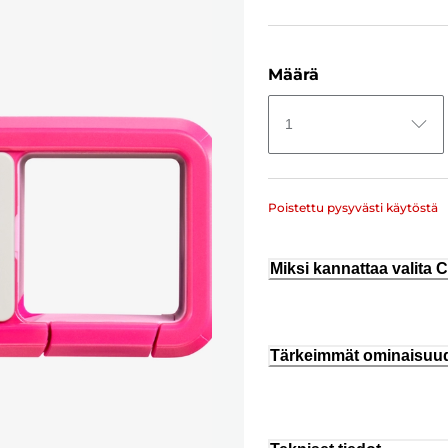
Määrä
1
Poistettu pysyvästi käytöstä
Miksi kannattaa valita
Tärkeimmät ominaisuu