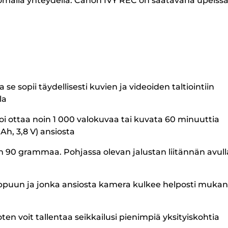
attomalla yhteydellä. Canon IVY REC on saatavana upeiss
e sopii täydellisesti kuvien ja videoiden taltiointiin
la
i ottaa noin 1 000 valokuvaa tai kuvata 60 minuuttia
h, 3,8 V) ansiosta
in 90 grammaa. Pohjassa olevan jalustan liitännän avull
reppuun ja jonka ansiosta kamera kulkee helposti muka
en voit tallentaa seikkailusi pienimpiä yksityiskohtia