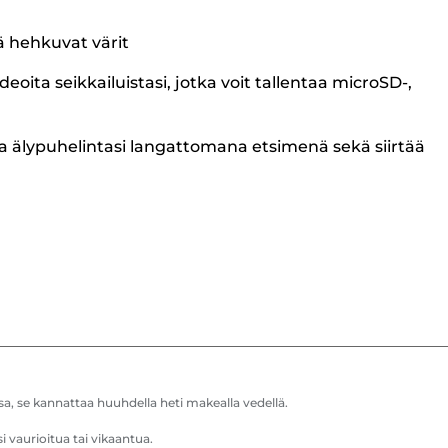
ä hehkuvat värit
eoita seikkailuistasi, jotka voit tallentaa microSD-,
 älypuhelintasi langattomana etsimenä sekä siirtää
a, se kannattaa huuhdella heti makealla vedellä.
 vaurioitua tai vikaantua.