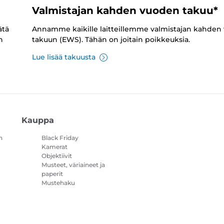
Valmistajan kahden vuoden takuu*
ätä
Annamme kaikille laitteillemme valmistajan kahden
n
takuun (EWS). Tähän on joitain poikkeuksia.
Lue lisää takuusta
Kauppa
n
Black Friday
Kamerat
Objektiivit
Musteet, väriaineet ja
paperit
Mustehaku
Tulostimet
Videokamerat
Lisävarusteet ja
oheistuotteet