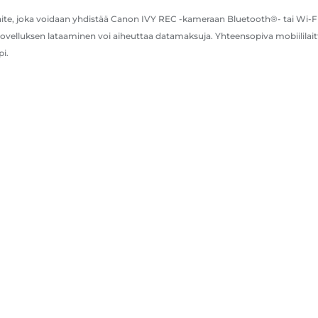
aite, joka voidaan yhdistää Canon IVY REC -kameraan Bluetooth®- tai Wi-
lluksen lataaminen voi aiheuttaa datamaksuja. Yhteensopiva mobiililaittei
pi.