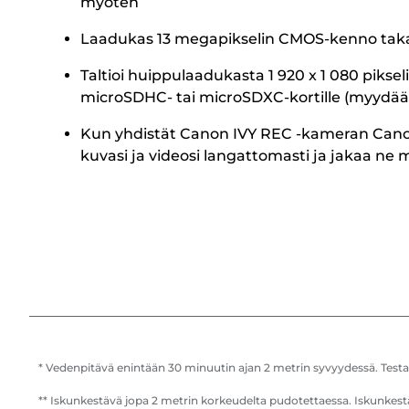
myöten
Laadukas 13 megapikselin CMOS-kenno takaa 
Taltioi huippulaadukasta 1 920 x 1 080 piksel
microSDHC- tai microSDXC-kortille (myydää
Kun yhdistät Canon IVY REC -kameran Canon 
kuvasi ja videosi langattomasti ja jakaa ne m
* Vedenpitävä enintään 30 minuutin ajan 2 metrin syvyydessä. Testa
** Iskunkestävä jopa 2 metrin korkeudelta pudotettaessa. Iskunkestäv