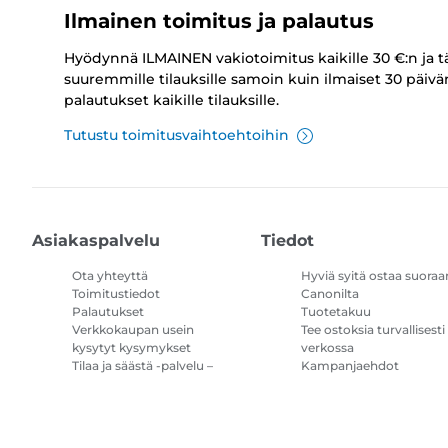
Ilmainen toimitus ja palautus
Hyödynnä ILMAINEN vakiotoimitus kaikille 30 €:n ja t
suuremmille tilauksille samoin kuin ilmaiset 30 päivä
palautukset kaikille tilauksille.
Tutustu toimitusvaihtoehtoihin
Asiakaspalvelu
Tiedot
Ota yhteyttä
Hyviä syitä ostaa suoraa
Toimitustiedot
Canonilta
Palautukset
Tuotetakuu
Verkkokaupan usein
Tee ostoksia turvallisesti
kysytyt kysymykset
verkossa
Tilaa ja säästä -palvelu –
Kampanjaehdot
kysymykset ja vastaukset
Tulostimen
mustetilauksen
käyttöehdot
Sivustokartta