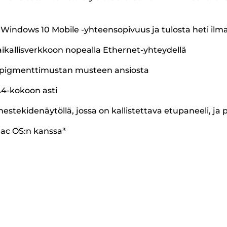
 Windows 10 Mobile -yhteensopivuus ja tulosta heti ilm
paikallisverkkoon nopealla Ethernet-yhteydellä
iä pigmenttimustan musteen ansiosta
A4-kokoon asti
 nestekidenäytöllä, jossa on kallistettava etupaneeli, j
ac OS:n kanssa³