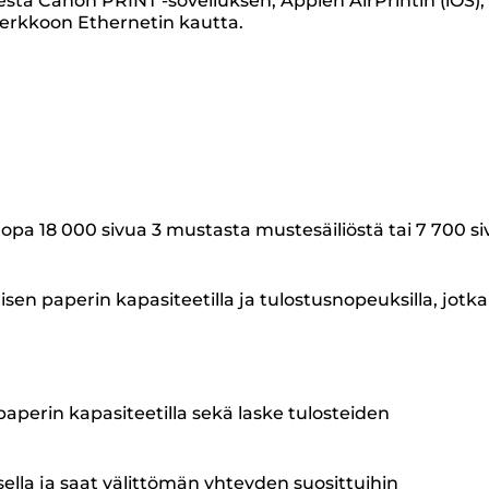
esta Canon PRINT -sovelluksen, Applen AirPrintin (iOS),
sverkkoon Ethernetin kautta.
 jopa 18 000 sivua 3 mustasta mustesäiliöstä tai 7 700 s
isen paperin kapasiteetilla ja tulostusnopeuksilla, jotka
 paperin kapasiteetilla sekä laske tulosteiden
sella ja saat välittömän yhteyden suosittuihin