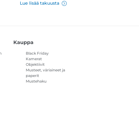
Lue lisää takuusta
Kauppa
n
Black Friday
Kamerat
Objektiivit
Musteet, väriaineet ja
paperit
Mustehaku
Tulostimet
Videokamerat
Lisävarusteet ja
oheistuotteet
Myydyimmät
steasetukset