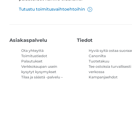
Tutustu toimitusvaihtoehtoihin
Asiakaspalvelu
Tiedot
Ota yhteyttä
Hyviä syitä ostaa suoraa
Toimitustiedot
Canonilta
Palautukset
Tuotetakuu
Verkkokaupan usein
Tee ostoksia turvallisesti
kysytyt kysymykset
verkossa
Tilaa ja säästä -palvelu –
Kampanjaehdot
kysymykset ja vastaukset
Tulostimen
mustetilauksen
käyttöehdot
Sivustokartta
Myyntiehdot
Tietosuojakäytäntö
Tietoa evästeistä
Evä