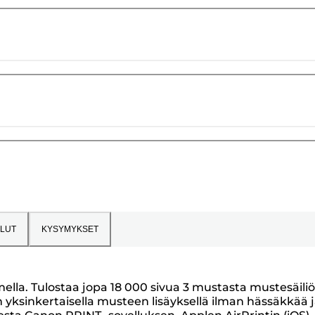
LUT
KYSYMYKSET
mella. Tulostaa jopa 18 000 sivua 3 mustasta mustesäili
n yksinkertaisella musteen lisäyksellä ilman hässäkkää 