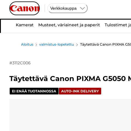
Verkkokauppa
Kamerat
Musteet, väriaineet ja paperit
Tulostimet j
Aloitus
valmistus-lopetettu
Täytettävä Canon PIXMA G50
#
3112C006
Täytettävä Canon PIXMA G5050 M
EI ENÄÄ TUOTANNOSSA
AUTO-INK DELIVERY