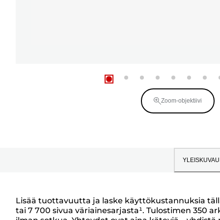
Zoom-objektiivi
YLEISKUVAU
Lisää tuottavuutta ja laske käyttökustannuksia täll
tai 7 700 sivua väriainesarjasta¹. Tulostimen 350 a