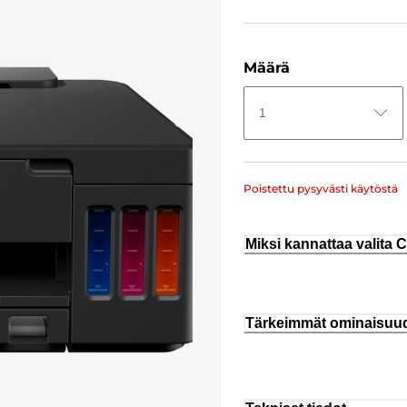
Määrä
1
Poistettu pysyvästi käytöstä
Miksi kannattaa valita
Tärkeimmät ominaisuu