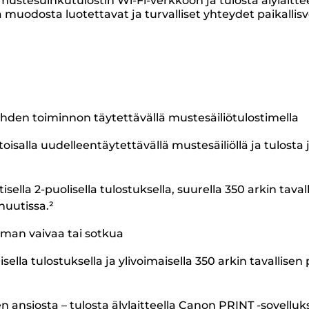
mustesuihkutulostin Wi-Fi-verkkoon ja tulosta älylaitte
 muodosta luotettavat ja turvalliset yhteydet paikalli
 yhden toiminnon täytettävällä mustesäiliötulostimella
toisalla uudelleentäytettävällä mustesäiliöllä ja tulosta
lla 2-puolisella tulostuksella, suurella 350 arkin tavall
nuutissa.²
ilman vaivaa tai sotkua
lla tulostuksella ja ylivoimaisella 350 arkin tavallisen
n ansiosta – tulosta älylaitteella Canon PRINT -sovelluk