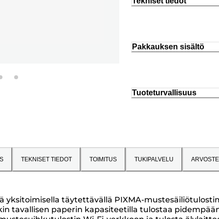
Tekniset tiedot
Pakkauksen sisältö
Tuoteturvallisuus
S
TEKNISET TIEDOT
TOIMITUS
TUKIPALVELU
ARVOSTE
ä yksitoimisella täytettävällä PIXMA-mustesäiliötulosti
rkin tavallisen paperin kapasiteetilla tulostaa pidempää