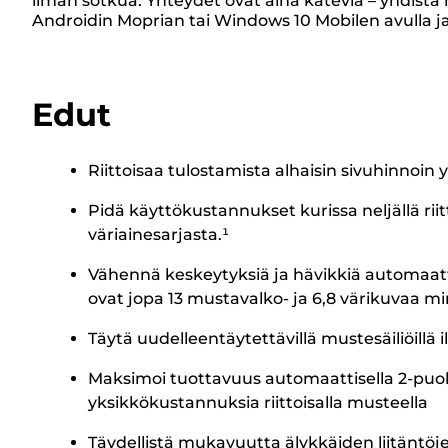
ilman sotkua. Yhteydet ovat aina käteviä – yhdistä 
Androidin Moprian tai Windows 10 Mobilen avulla ja
Edut
Riittoisaa tulostamista alhaisin sivuhinnoin
Pidä käyttökustannukset kurissa neljällä riit
väriainesarjasta.¹
Vähennä keskeytyksiä ja hävikkiä automaattise
ovat jopa 13 mustavalko- ja 6,8 värikuvaa mi
Täytä uudelleentäytettävillä mustesäiliöillä 
Maksimoi tuottavuus automaattisella 2-puolise
yksikkökustannuksia riittoisalla musteella
Täydellistä mukavuutta älykkäiden liitäntöje