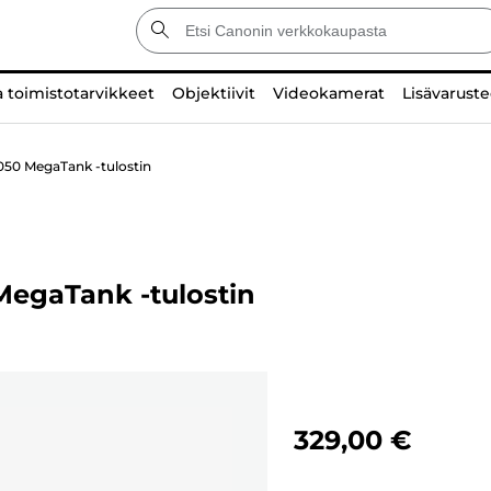
a toimistotarvikkeet
Objektiivit
Videokamerat
Lisävaruste
50 MegaTank -tulostin
egaTank -tulostin
329,00 €