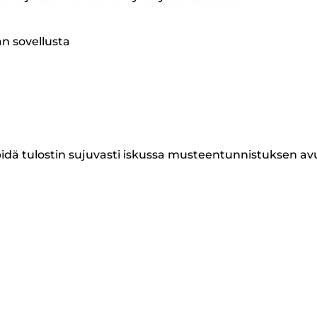
an sovellusta
a pidä tulostin sujuvasti iskussa musteentunnistuksen av