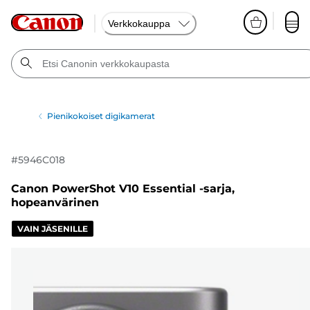
Verkkokauppa
Pienikokoiset digikamerat
#
5946C018
Canon PowerShot V10 Essential -sarja,
hopeanvärinen
VAIN JÄSENILLE