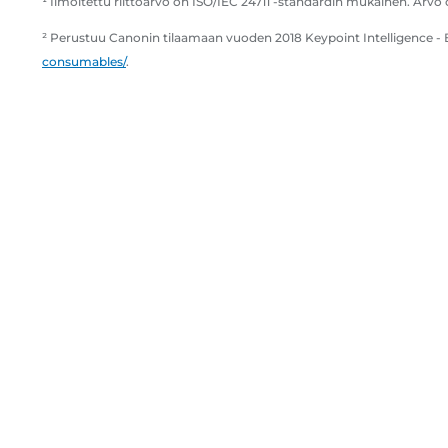
¹ Ilmoitettu riittoarvo on ISO/IEC 24711 -standardin mukainen. Arvo
² Perustuu Canonin tilaamaan vuoden 2018 Keypoint Intelligence - B
consumables/
.