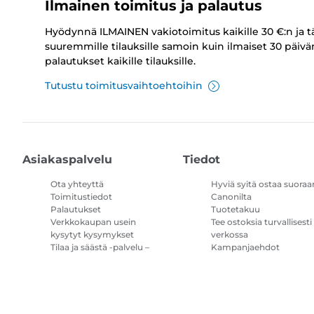
Ilmainen toimitus ja palautus
Hyödynnä ILMAINEN vakiotoimitus kaikille 30 €:n ja t
suuremmille tilauksille samoin kuin ilmaiset 30 päivä
palautukset kaikille tilauksille.
Tutustu toimitusvaihtoehtoihin
Asiakaspalvelu
Tiedot
Ota yhteyttä
Hyviä syitä ostaa suoraa
Toimitustiedot
Canonilta
Palautukset
Tuotetakuu
Verkkokaupan usein
Tee ostoksia turvallisesti
kysytyt kysymykset
verkossa
Tilaa ja säästä -palvelu –
Kampanjaehdot
kysymykset ja vastaukset
Tulostimen
mustetilauksen
käyttöehdot
Sivustokartta