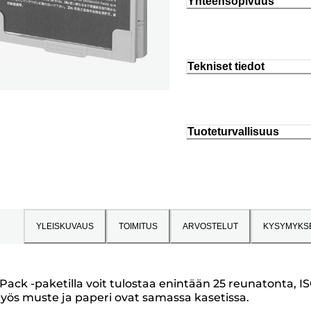
Yhteensopivuus
Tekniset tiedot
Tuoteturvallisuus
YLEISKUVAUS
TOIMITUS
ARVOSTELUT
KYSYMYKS
ack -paketilla voit tulostaa enintään 25 reunatonta, I
myös muste ja paperi ovat samassa kasetissa.