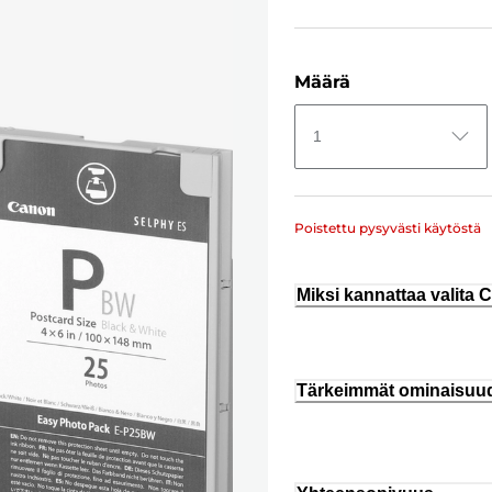
Määrä
1
Poistettu pysyvästi käytöstä
Miksi kannattaa valita
Tärkeimmät ominaisuu