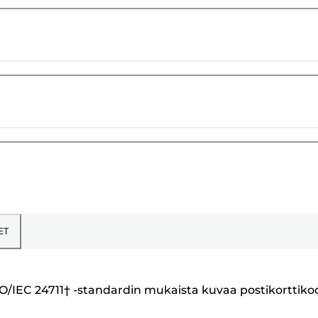
ET
SO/IEC 24711† -standardin mukaista kuvaa postikorttiko