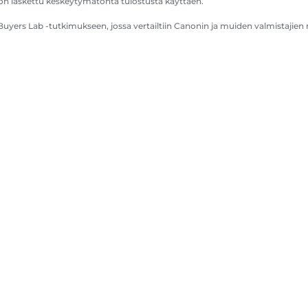
 on laskettu keskeytymätöntä tulostusta käyttäen.
uyers Lab -tutkimukseen, jossa vertailtiin Canonin ja muiden valmistajien