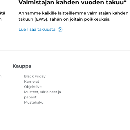
Valmistajan kahden vuoden takuu*
ätä
Annamme kaikille laitteillemme valmistajan kahden
n
takuun (EWS). Tähän on joitain poikkeuksia.
Lue lisää takuusta
Kauppa
n
Black Friday
Kamerat
Objektiivit
Musteet, väriaineet ja
paperit
Mustehaku
Tulostimet
Videokamerat
Lisävarusteet ja
oheistuotteet
Myydyimmät