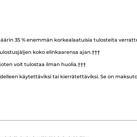
äärin 35 % enemmän korkealaatuisia tulosteita verrat
ulostusjäljen koko elinkaarensa ajan.†††
joten voit tulostaa ilman huolia.†††
delleen käytettäviksi tai kierrätettäviksi. Se on maksut