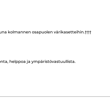
tuna kolmannen osapuolen värikasetteihin.†††
onta, helppoa ja ympäristövastuullista.