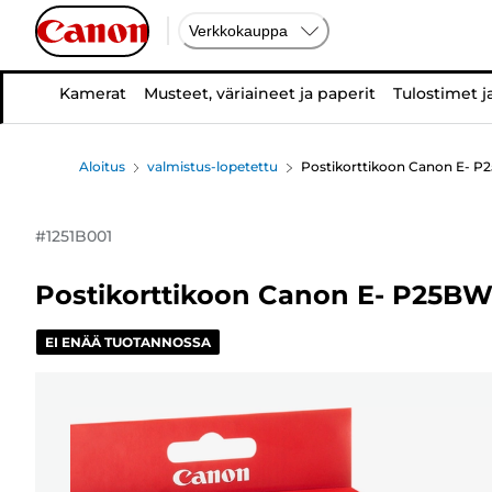
Verkkokauppa
Kamerat
Musteet, väriaineet ja paperit
Tulostimet j
Aloitus
valmistus-lopetettu
Postikorttikoon Canon E- P2
#
1251B001
Postikorttikoon Canon E- P25BW 
EI ENÄÄ TUOTANNOSSA