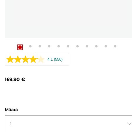
4.1
(550)
Lue
550
arvostelua.
Saman
169,90 €
sivun
linkki.
Määrä
1