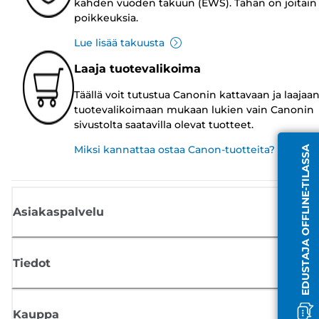
kahden vuoden takuun (EWS). Tähän on joitain
poikkeuksia.
Lue lisää takuusta
Laaja tuotevalikoima
Täällä voit tutustua Canonin kattavaan ja laajaa
tuotevalikoimaan mukaan lukien vain Canonin
sivustolta saatavilla olevat tuotteet.
Miksi kannattaa ostaa Canon-tuotteita?
EDUSTAJA OFFLINE-TILASSA
Asiakaspalvelu
Tiedot
Kauppa