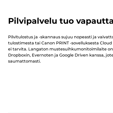
Pilvipalvelu tuo vapautt
Pilvitulostus ja -skannaus sujuu nopeasti ja vaivat
tulostimesta tai Canon PRINT -sovelluksesta Cloud 
ei tarvita. Langaton mustesuihkumonitoimilaite on
Dropboxin, Evernoten ja Google Driven kanssa, jot
saumattomasti.