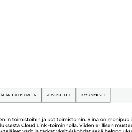
 TÄHÄN TULOSTIMEEN
ARVOSTELUT
KYSYMYKSET
niin toimistoihin ja kotitoimistoihin. Siinä on monipuol
luksesta Cloud Link -toiminnolla. Viiden erillisen muste
yteläiset värit ja tarkat yksityiskohdat sekä helppoluku