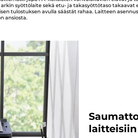
. 20 arkin syöttölaite sekä etu- ja takasyöttötaso takaa
en tulostuksen avulla säästät rahaa. Laitteen asennus 
n ansiosta.
Saumatto
laitteisiin