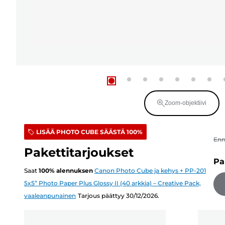
Zoom-objektiivi
LISÄÄ PHOTO CUBE SÄÄSTÄ 100%
En
Pakettitarjoukset
Pa
Saat
100
%
alennuksen
Canon Photo Cube ja kehys + PP-201
5x5” Photo Paper Plus Glossy II (40 arkkia) – Creative Pack,
vaaleanpunainen
Tarjous päättyy 30/12/2026.