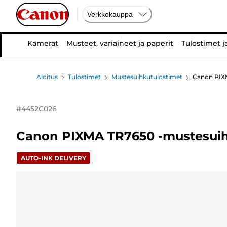
Verkkokauppa
Kamerat
Musteet, väriaineet ja paperit
Tulostimet j
Aloitus
Tulostimet
Mustesuihkutulostimet
Canon PIX
#
4452C026
Canon PIXMA TR7650 -mustesuih
AUTO-INK DELIVERY