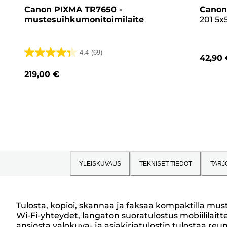
Canon PIXMA TR7650 -
Canon
mustesuihkumonitoimilaite
201 5x
(40 ar
vaale
4.4
(69)
42,90 
4.4/5
tähteä.
219,00 €
69
arvostelua
YLEISKUVAUS
TEKNISET TIEDOT
TARJ
Tulosta, kopioi, skannaa ja faksaa kompaktilla muste
Wi-Fi-yhteydet, langaton suoratulostus mobiililaitt
ansiosta valokuva- ja asiakirjatulostin tulostaa reu