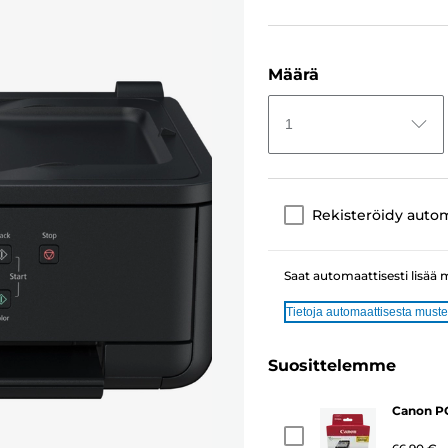
Määrä
1
Rekisteröidy auto
Saat automaattisesti lisää 
Tietoja automaattisesta muste
Suosittelemme
Canon PG