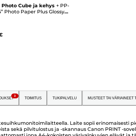
 Photo Cube ja kehys
+
PP-
5” Photo Paper Plus Glossy II
kkia) – Creative Pack,
anpunainen
€
3
OUKSET
TOIMITUS
TUKIPALVELU
MUSTEET TAI VÄRIAINEET
suihkumonitoimilaitteella. Laite sopii erinomaisesti pie
eista sekä pilvitulostus ja -skannaus Canon PRINT -sovel
nattomasti jopa A4-kokoisten värivalokuvien elävät ja tä