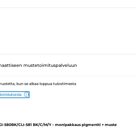
maattiseen mustetoimituspalveluun
mustetta, kun se alkaa loppua tulostimesta
toimituksesta
I-580BK/CLI-581 BK/C/M/Y – monipakkaus pigmentti + muste