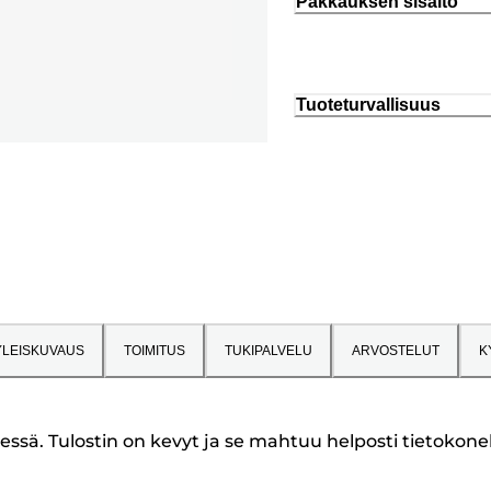
Pakkauksen sisältö
Tuoteturvallisuus
YLEISKUVAUS
TOIMITUS
TUKIPALVELU
ARVOSTELUT
K
eessä. Tulostin on kevyt ja se mahtuu helposti tietokonela