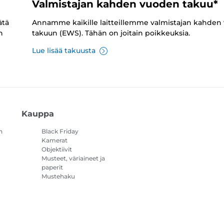
Valmistajan kahden vuoden takuu*
ätä
Annamme kaikille laitteillemme valmistajan kahden
n
takuun (EWS). Tähän on joitain poikkeuksia.
Lue lisää takuusta
Kauppa
n
Black Friday
Kamerat
Objektiivit
Musteet, väriaineet ja
paperit
Mustehaku
Tulostimet
Videokamerat
Lisävarusteet ja
oheistuotteet
Myydyimmät