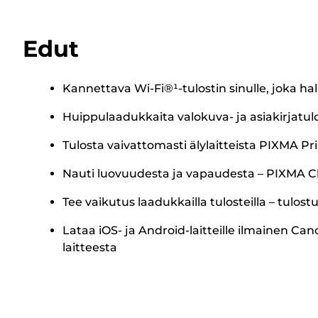
Edut
Kannettava Wi-Fi®¹-tulostin sinulle, joka hal
Huippulaadukkaita valokuva- ja asiakirjatul
Tulosta vaivattomasti älylaitteista PIXMA Pri
Nauti luovuudesta ja vapaudesta – PIXMA Clo
Tee vaikutus laadukkailla tulosteilla – tulos
Lataa iOS- ja Android-laitteille ilmainen C
laitteesta