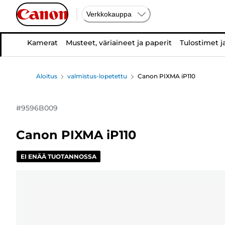
Verkkokauppa
Kamerat
Musteet, väriaineet ja paperit
Tulostimet j
Aloitus
valmistus-lopetettu
Canon PIXMA iP110
#
9596B009
Canon PIXMA iP110
EI ENÄÄ TUOTANNOSSA