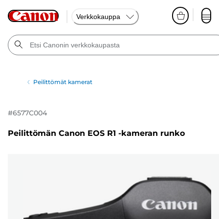
Verkkokauppa
Peilittömät kamerat
#
6577C004
Peilittömän Canon EOS R1 -kameran runko