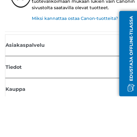
tuotevalikoimaan mukaan lukien vain Canonin
sivustolta saatavilla olevat tuotteet.
Miksi kannattaa ostaa Canon-tuotteita?
EDUSTAJA OFFLINE-TILASSA
Asiakaspalvelu
Tiedot
Kauppa
Tilaa Canon-uutiset
Saat sähköpostiisi säännöllisesti päivityksiä uusista tuotteista, hyödyllisi
vinkkejä ja tarjouksia