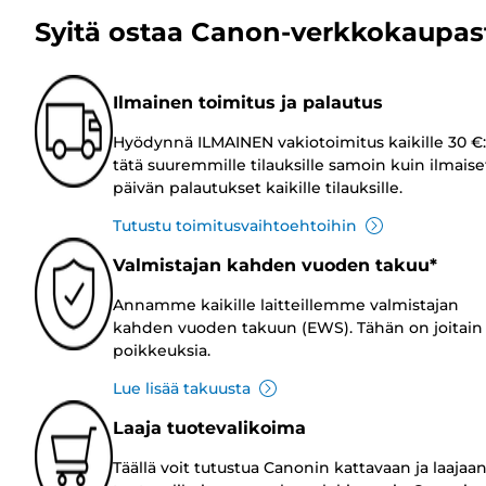
Syitä ostaa Canon-verkkokaupas
Ilmainen toimitus ja palautus
Hyödynnä ILMAINEN vakiotoimitus kaikille 30 €:
tätä suuremmille tilauksille samoin kuin ilmaise
päivän palautukset kaikille tilauksille.
Tutustu toimitusvaihtoehtoihin
Valmistajan kahden vuoden takuu*
Annamme kaikille laitteillemme valmistajan
kahden vuoden takuun (EWS). Tähän on joitain
poikkeuksia.
Lue lisää takuusta
Laaja tuotevalikoima
Täällä voit tutustua Canonin kattavaan ja laajaa