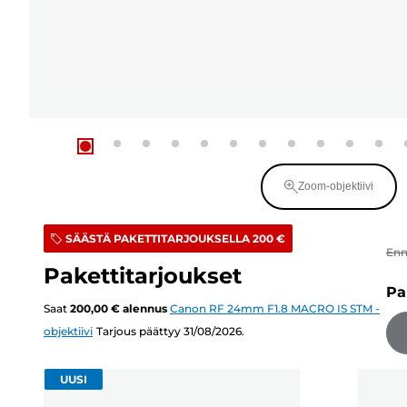
Zoom-objektiivi
SÄÄSTÄ PAKETTITARJOUKSELLA 200 €
En
Pakettitarjoukset
Pa
Saat
200,00 €
alennus
Canon RF 24mm F1.8 MACRO IS STM -
objektiivi
Tarjous päättyy 31/08/2026.
UUSI