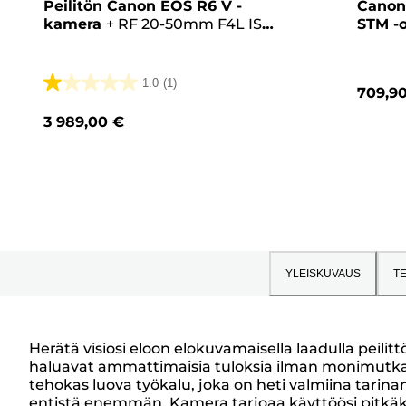
Peilitön Canon EOS R6 V -
Canon
kamera
+
RF 20-50mm F4L IS
STM -o
USM PZ -objektiivi
1.0
(1)
709,9
1.0/5
tähteä.
3 989,00 €
1
arvostelu
YLEISKUVAUS
TE
Herätä visiosi eloon elokuvamaisella laadulla peil
haluavat ammattimaisia tuloksia ilman monimutkai
Yleiskuvaus
tehokas luova työkalu, joka on heti valmiina tari
entistä enemmän. Kamera tarjoaa käyttöösi pitkäk