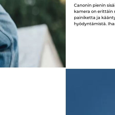
Canonin pienin sis
kamera on erittäin 
painiketta ja kään
hyödyntämistä. Iha