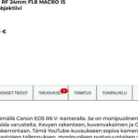
 RF 24mm F1.8 MACRO IS
bjektiivi
0 €
4
KNISET TIEDOT
TARJOUKSET
TOIMITUS
TUKIPALVELU
ittömällä Canon EOS R6 V -kameralla. Se on monipuolinen
sia varusteita. Kevyen rakenteen, kuvanvakaimen ja O
nankerrontaan. Tämä YouTube-kuvaukseen sopiva kamera o
estoisen tallennuksen, monipuolisen pystysuuntaisen 