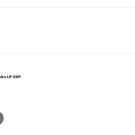
kku LP-E6P