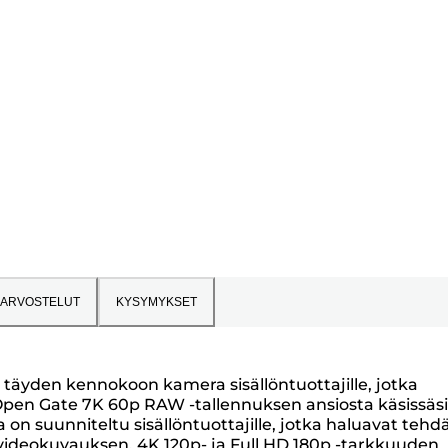
ARVOSTELUT
KYSYMYKSET
 täyden kennokoon kamera sisällöntuottajille, jotka
pen Gate 7K 60p RAW -tallennuksen ansiosta käsissäsi
n suunniteltu sisällöntuottajille, jotka haluavat tehd
videokuvauksen, 4K 120p- ja Full HD 180p -tarkkuuden