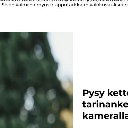
 Se on valmiina myös huipputarkkaan valokuvaukseen 32
Pysy ket
tarinanke
kamerall