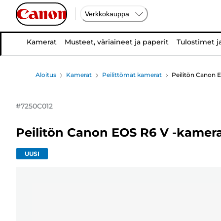
Verkkokauppa
Kamerat
Musteet, väriaineet ja paperit
Tulostimet j
Aloitus
Kamerat
Peilittömät kamerat
Peilitön Canon 
#
7250C012
Peilitön Canon EOS R6 V -kamer
UUSI