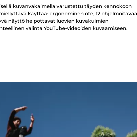
äisellä kuvanvakaimella varustettu täyden kennokoon
miellyttävä käyttää: ergonominen ote, 12 ohjelmoitava
tyvä näyttö helpottavat luovien kuvakulmien
nteellinen valinta YouTube-videoiden kuvaamiseen.