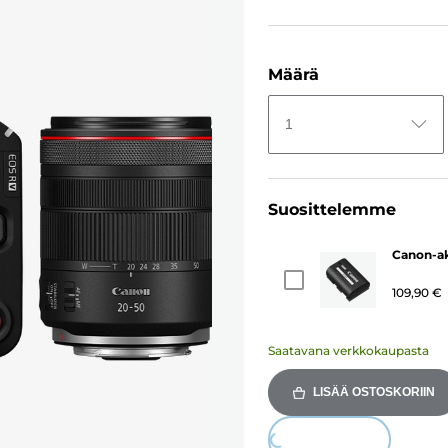
Määrä
1
Suosittelemme
Canon-a
109,90 €
Saatavana verkkokaupasta
LISÄÄ OSTOSKORIIN
Loading...