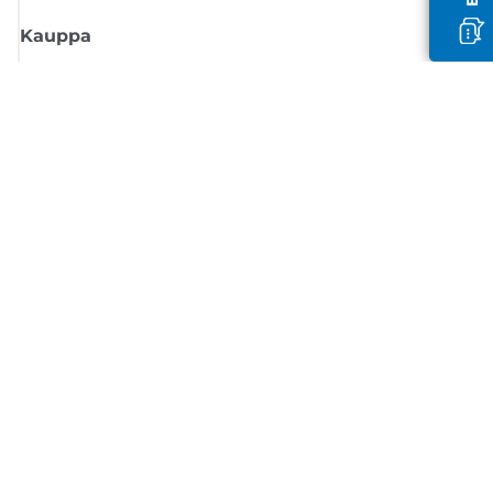
Kauppa
Tilaa Canon-uutiset
Saat sähköpostiisi säännöllisesti päivityksiä uusista tuotteista, hyödyllisi
vinkkejä ja tarjouksia
REKISTERÖIDY
Myyntiehdot
Tietosuojakäytäntö
Tietoa evästeistä
Evästeasetukset