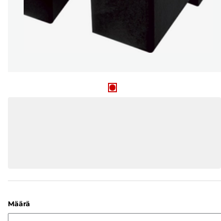
Määrä