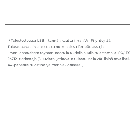
,¹ Tulostettaessa USB-liitännän kautta ilman Wi-Fi-yhteyttä.
Tulostettavat sivut testattu normaalissa lämpötilassa ja
ilmankosteudessa täyteen ladatulla uudella akulla tulostamalla ISO/IE
24712 -tiedostoja (5 kuviota) jatkuvalla tulostuksella värillisinä tavallisell
A4-paperille tulostinohjaimen vakiotilassa. ,