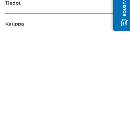
Tiedot
Kauppa
Tilaa Canon-uutiset
Saat sähköpostiisi säännöllisesti päivityksiä uusista tuotteista, hyödyllisi
vinkkejä ja tarjouksia
REKISTERÖIDY
Myyntiehdot
Tietosuojakäytäntö
Tietoa evästeistä
Evästeasetukset