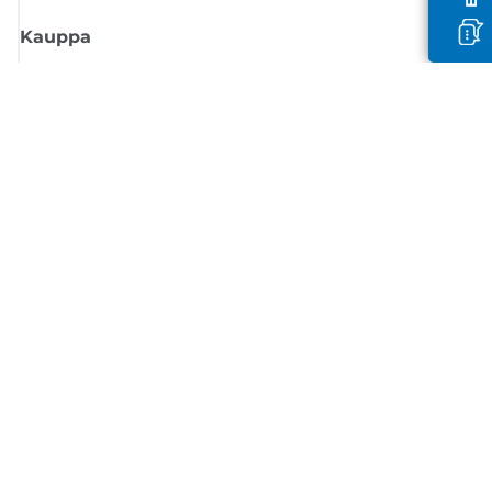
Kauppa
Tilaa Canon-uutiset
Saat sähköpostiisi säännöllisesti päivityksiä uusista tuotteista, hyödyllisi
vinkkejä ja tarjouksia
REKISTERÖIDY
Myyntiehdot
Tietosuojakäytäntö
Tietoa evästeistä
Evästeasetukset