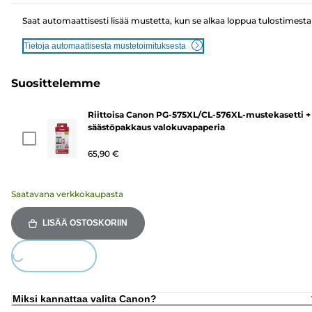
Saat automaattisesti lisää mustetta, kun se alkaa loppua tulostimesta
Tietoja automaattisesta mustetoimituksesta
Suosittelemme
Riittoisa Canon PG-575XL/CL-576XL-mustekasetti +
säästöpakkaus valokuvapaperia
65,90 €
Saatavana verkkokaupasta
LISÄÄ OSTOSKORIIN
ing...
Miksi kannattaa valita Canon?