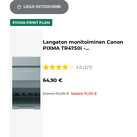
LISÄÄ OSTOSKORIIN
PIXMA PRINT PLAN
Langaton monitoiminen Canon
PIXMA TR4750i -
mustesuihkutulostin valokuvien
väritulostukseen, sininen
4.0
(127)
4.0/5
tähteä.
64,90 €
127
arvostelua
Ennen
74,90 €
Säästä
10,00 €