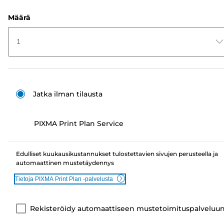
Määrä
1
Jatka ilman tilausta
PIXMA Print Plan Service
Edulliset kuukausikustannukset tulostettavien sivujen perusteella ja
automaattinen mustetäydennys
Tietoja PIXMA Print Plan -palvelusta
Rekisteröidy automaattiseen mustetoimituspalveluu