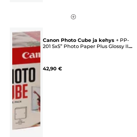
Canon Photo Cube ja kehys
+
PP-
201 5x5” Photo Paper Plus Glossy II
(40 arkkia) – Creative Pack,
vaaleanpunainen
42,90 €