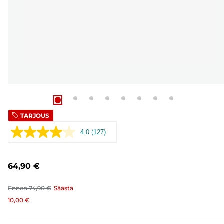
TARJOUS
4.0
(127)
Lue
127
arvostelua.
Saman
64,90 €
sivun
linkki.
Ennen
74,90 €
Säästä
10,00 €