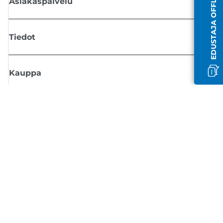
EDUSTAJA OFFLINE-TILASSA
Asiakaspalvelu
Tiedot
Kauppa
Tilaa Canon-uutiset
Saat sähköpostiisi säännöllisesti päivityksiä uusista tuotteista, hyödyllisi
vinkkejä ja tarjouksia
REKISTERÖIDY
Myyntiehdot
Tietosuojakäytäntö
Tietoa evästeistä
Evästeasetukset