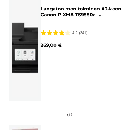
Langaton monitoiminen A3-koon
Canon PIXMA TS9550a -
mustesuihkutulostin valokuvien
väritulostukseen, musta
4.2
(341)
4.2/5
tähteä.
269,00 €
341
arvostelua