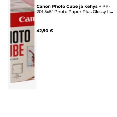
Canon Photo Cube ja kehys
+
PP-
201 5x5” Photo Paper Plus Glossy II
(40 arkkia) – Creative Pack,
vaaleanpunainen
42,90 €