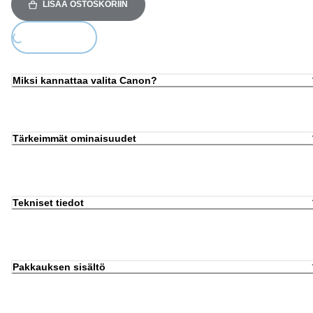
LISÄÄ OSTOSKORIIN
ding...
Miksi kannattaa valita Canon?
Tärkeimmät ominaisuudet
Tekniset tiedot
Pakkauksen sisältö