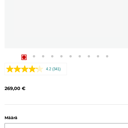
4.2
(341)
Lue
341
arvostelua.
Saman
269,00 €
sivun
linkki.
Määrä