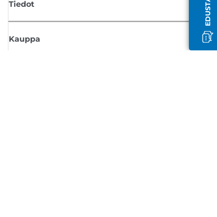
Tiedot
Kauppa
Tilaa Canon-uutiset
Saat sähköpostiisi säännöllisesti päivityksiä uusista tuotteista, hyödyllisi
vinkkejä ja tarjouksia
REKISTERÖIDY
Myyntiehdot
Tietosuojakäytäntö
Tietoa evästeistä
Evästeasetukset