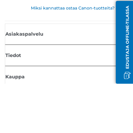
Miksi kannattaa ostaa Canon-tuotteita?
EDUSTAJA OFFLINE-TILASSA
Asiakaspalvelu
Tiedot
Kauppa
Tilaa Canon-uutiset
Saat sähköpostiisi säännöllisesti päivityksiä uusista tuotteista, hyödyllisi
vinkkejä ja tarjouksia
REKISTERÖIDY