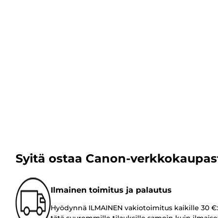
Syitä ostaa Canon-verkkokaupas
Ilmainen toimitus ja palautus
Hyödynnä ILMAINEN vakiotoimitus kaikille 30 €:
tätä suuremmille tilauksille samoin kuin ilmaise