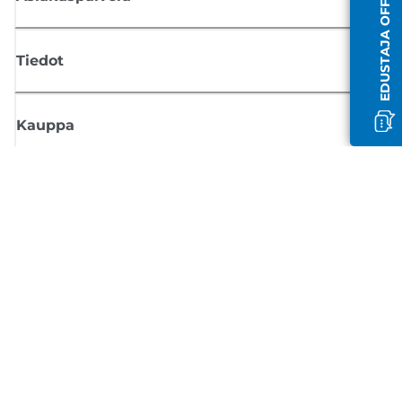
EDUSTAJA OFFLINE-TILASSA
Tiedot
Kauppa
Tilaa Canon-uutiset
Saat sähköpostiisi säännöllisesti päivityksiä uusista tuotteista, hyödyllisi
vinkkejä ja tarjouksia
REKISTERÖIDY
Myyntiehdot
Tietosuojakäytäntö
Tietoa evästeistä
Evästeasetukset