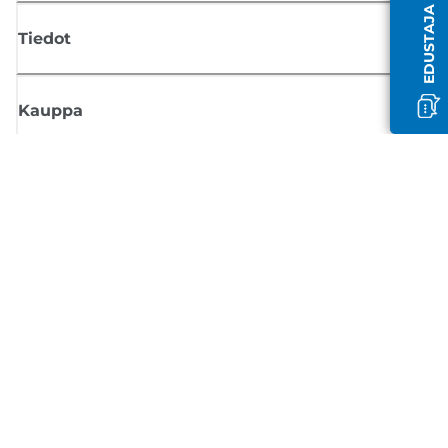
Tiedot
Kauppa
Tilaa Canon-uutiset
Saat sähköpostiisi säännöllisesti päivityksiä uusista tuotteista, hyödyllisi
vinkkejä ja tarjouksia
REKISTERÖIDY
Myyntiehdot
Tietosuojakäytäntö
Tietoa evästeistä
Evästeasetukset