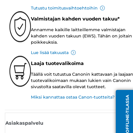
Tutustu toimitusvaihtoehtoihin
Valmistajan kahden vuoden takuu*
Annamme kaikille laitteillemme valmistajan
kahden vuoden takuun (EWS). Tähän on joitain
poikkeuksia.
Lue lisää takuusta
Laaja tuotevalikoima
Täällä voit tutustua Canonin kattavaan ja laajaa
tuotevalikoimaan mukaan lukien vain Canonin
sivustolta saatavilla olevat tuotteet.
Miksi kannattaa ostaa Canon-tuotteita?
EDUSTAJA OFFLINE-TILASSA
Asiakaspalvelu