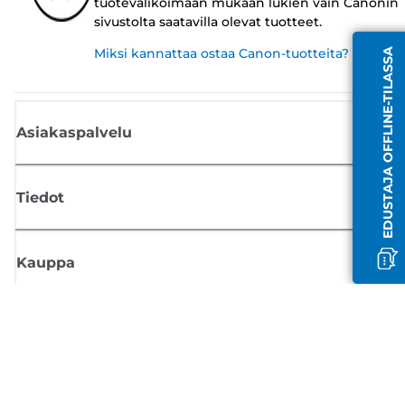
tuotevalikoimaan mukaan lukien vain Canonin
sivustolta saatavilla olevat tuotteet.
Miksi kannattaa ostaa Canon-tuotteita?
EDUSTAJA OFFLINE-TILASSA
Asiakaspalvelu
Tiedot
Kauppa
Tilaa Canon-uutiset
Saat sähköpostiisi säännöllisesti päivityksiä uusista tuotteista, hyödyllisi
vinkkejä ja tarjouksia