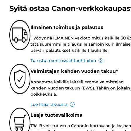
Syitä ostaa Canon-verkkokaupas
Ilmainen toimitus ja palautus
Hyödynnä ILMAINEN vakiotoimitus kaikille 30 €:
tätä suuremmille tilauksille samoin kuin ilmaise
päivän palautukset kaikille tilauksille.
Tutustu toimitusvaihtoehtoihin
Valmistajan kahden vuoden takuu*
Annamme kaikille laitteillemme valmistajan
kahden vuoden takuun (EWS). Tähän on joitain
poikkeuksia.
Lue lisää takuusta
Laaja tuotevalikoima
Täällä voit tutustua Canonin kattavaan ja laajaa