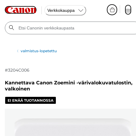
Verkkokauppa
valmistus-lopetettu
#
3204C006
Kannettava Canon Zoemini -värivalokuvatulostin,
valkoinen
EI ENÄÄ TUOTANNOSSA