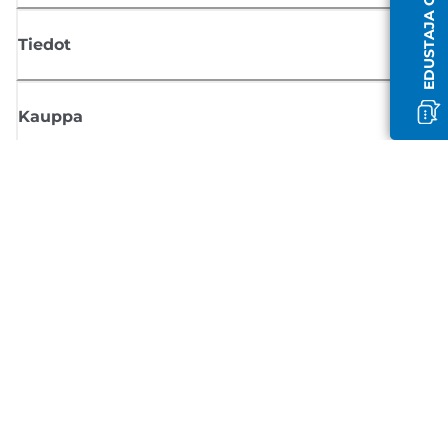
Tiedot
Kauppa
Tilaa Canon-uutiset
Saat sähköpostiisi säännöllisesti päivityksiä uusista tuotteista, hyödyllisi
vinkkejä ja tarjouksia
REKISTERÖIDY
Myyntiehdot
Tietosuojakäytäntö
Tietoa evästeistä
Evästeasetukset