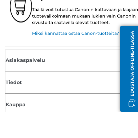
Täällä voit tutustua Canonin kattavaan ja laajaa
tuotevalikoimaan mukaan lukien vain Canonin
sivustolta saatavilla olevat tuotteet.
Miksi kannattaa ostaa Canon-tuotteita?
EDUSTAJA OFFLINE-TILASSA
Asiakaspalvelu
Tiedot
Kauppa
Tilaa Canon-uutiset
Saat sähköpostiisi säännöllisesti päivityksiä uusista tuotteista, hyödyllisi