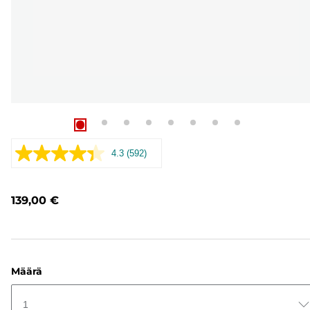
4.3
(592)
Lue
592
arvostelua.
Saman
139,00 €
sivun
linkki.
Määrä
1