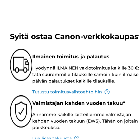
Syitä ostaa Canon-verkkokaupas
Ilmainen toimitus ja palautus
Hyödynnä ILMAINEN vakiotoimitus kaikille 30 €:
tätä suuremmille tilauksille samoin kuin ilmaise
päivän palautukset kaikille tilauksille.
Tutustu toimitusvaihtoehtoihin
Valmistajan kahden vuoden takuu*
Annamme kaikille laitteillemme valmistajan
kahden vuoden takuun (EWS). Tähän on joitain
poikkeuksia.
Lue lisää takuusta