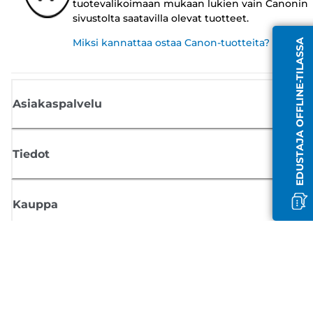
tuotevalikoimaan mukaan lukien vain Canonin
sivustolta saatavilla olevat tuotteet.
Miksi kannattaa ostaa Canon-tuotteita?
EDUSTAJA OFFLINE-TILASSA
Asiakaspalvelu
Tiedot
Kauppa
Tilaa Canon-uutiset
Saat sähköpostiisi säännöllisesti päivityksiä uusista tuotteista, hyödyllisi
vinkkejä ja tarjouksia