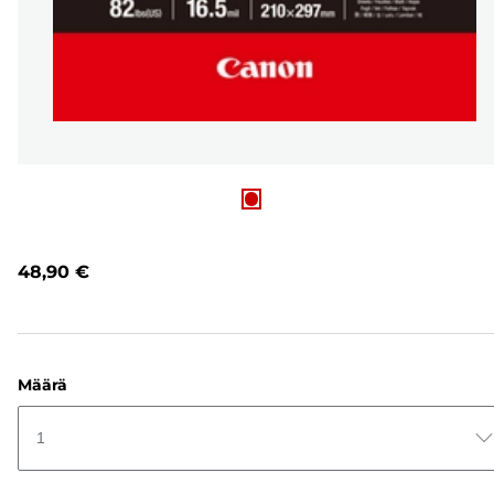
48,90 €
Määrä
1