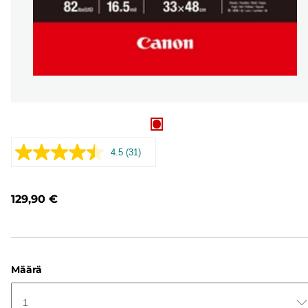
4.5
(31)
Lue
31
arvostelua.
Saman
129,90 €
sivun
linkki.
Määrä
1