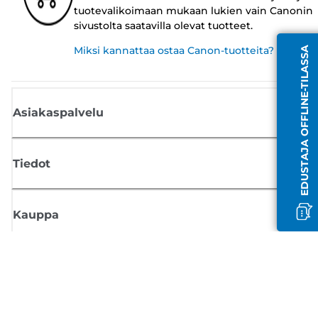
tuotevalikoimaan mukaan lukien vain Canonin
sivustolta saatavilla olevat tuotteet.
Miksi kannattaa ostaa Canon-tuotteita?
EDUSTAJA OFFLINE-TILASSA
Asiakaspalvelu
Tiedot
Kauppa
Tilaa Canon-uutiset
Saat sähköpostiisi säännöllisesti päivityksiä uusista tuotteista, hyödyllisi
vinkkejä ja tarjouksia