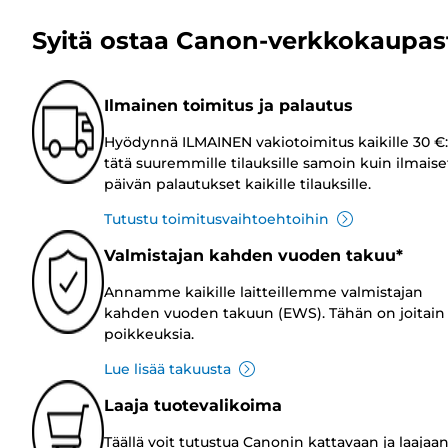
Syitä ostaa Canon-verkkokaupas
Ilmainen toimitus ja palautus
Hyödynnä ILMAINEN vakiotoimitus kaikille 30 €:
tätä suuremmille tilauksille samoin kuin ilmaise
päivän palautukset kaikille tilauksille.
Tutustu toimitusvaihtoehtoihin
Valmistajan kahden vuoden takuu*
Annamme kaikille laitteillemme valmistajan
kahden vuoden takuun (EWS). Tähän on joitain
poikkeuksia.
Lue lisää takuusta
Laaja tuotevalikoima
Täällä voit tutustua Canonin kattavaan ja laajaa