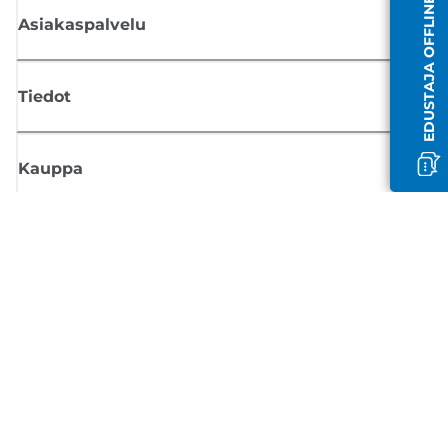
EDUSTAJA OFFLINE-TILASSA
Asiakaspalvelu
Tiedot
Kauppa
Tilaa Canon-uutiset
Saat sähköpostiisi säännöllisesti päivityksiä uusista tuotteista, hyödyllisi
vinkkejä ja tarjouksia
REKISTERÖIDY