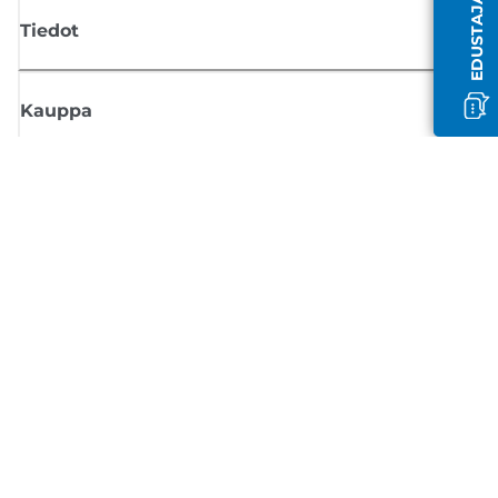
Tiedot
Kauppa
Tilaa Canon-uutiset
Saat sähköpostiisi säännöllisesti päivityksiä uusista tuotteista, hyödyllisi
vinkkejä ja tarjouksia
REKISTERÖIDY
Myyntiehdot
Tietosuojakäytäntö
Tietoa evästeistä
Evästeasetukset