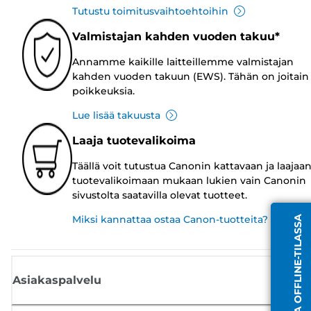
Tutustu toimitusvaihtoehtoihin
Valmistajan kahden vuoden takuu*
Annamme kaikille laitteillemme valmistajan
kahden vuoden takuun (EWS). Tähän on joitain
poikkeuksia.
Lue lisää takuusta
Laaja tuotevalikoima
Täällä voit tutustua Canonin kattavaan ja laajaa
tuotevalikoimaan mukaan lukien vain Canonin
sivustolta saatavilla olevat tuotteet.
Miksi kannattaa ostaa Canon-tuotteita?
EDUSTAJA OFFLINE-TILASSA
Asiakaspalvelu