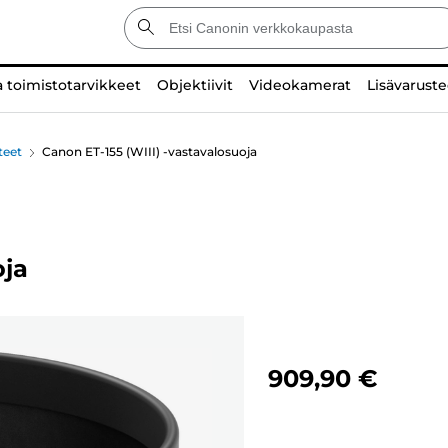
a toimistotarvikkeet
Objektiivit
Videokamerat
Lisävaruste
teet
Canon ET-155 (WIII) -vastavalosuoja
oja
909,90 €