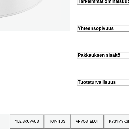
Tärkeimmät ominaisuu
Yhteensopivuus
Pakkauksen sisältö
Tuoteturvallisuus
YLEISKUVAUS
TOIMITUS
ARVOSTELUT
KYSYMYKS