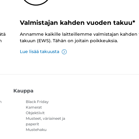
Valmistajan kahden vuoden takuu*
ätä
Annamme kaikille laitteillemme valmistajan kahden
n
takuun (EWS). Tähän on joitain poikkeuksia.
Lue lisää takuusta
Kauppa
n
Black Friday
Kamerat
Objektiivit
Musteet, väriaineet ja
paperit
Mustehaku
Tulostimet