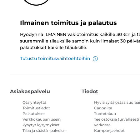
Ilmainen toimitus ja palautus
Hyödynnä ILMAINEN vakiotoimitus kaikille 30 €:n ja t
suuremmille tilauksille samoin kuin ilmaiset 30 päivä
palautukset kaikille tilauksille.
Tutustu toimitusvaihtoehtoihin
Asiakaspalvelu
Tiedot
Ota yhteyttä
Hyviä syitä ostaa suoraa
Toimitustiedot
Canonilta
Palautukset
Tuotetakuu
Verkkokaupan usein
Tee ostoksia turvallisesti
kysytyt kysymykset
verkossa
Tilaa ja säästä -palvelu –
Kampanjaehdot
kysymykset ja vastaukset
Tulostimen