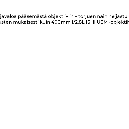
ajavaloa pääsemästä objektiiviin – torjuen näin heijast
ten mukaisesti kuin 400mm f/2.8L IS III USM -objektiiv