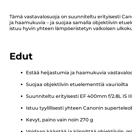
Tämä vastavalosuoja on suunniteltu erityisesti Cano
ja haamukuvia – ja suojaa samalla objektiivin etue
istuu hyvin yhteen lämpöeristetyn valkoisen ulkok
Edut
Estää heijastumia ja haamukuvia vastavalo
Suojaa objektiivin etuelementtiä vaurioilta
Suunniteltu erityisesti EF 400mm f/2.8L IS III
Istuu tyylillisesti yhteen Canonin supertele
Kevyt, paino vain noin 270 g
Voidaan kääntää ja kiinnittää objektiiviin, mi