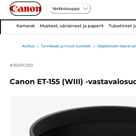
Verkkokauppa
Kamerat
Musteet, väriaineet ja paperit
Tulostimet j
Aloitus
Tarvikkeet ja muut tuotteet
Objektiivien lisävarus
#
3047C001
Canon ET-155 (WIII) -vastavalosu