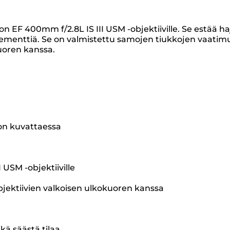
n EF 400mm f/2.8L IS III USM -objektiiville. Se estää h
lementtiä. Se on valmistettu samojen tiukkojen vaatimus
uoren kanssa.
on kuvattaessa
 USM -objektiiville
objektiivien valkoisen ulkokuoren kanssa
kä säästä tilaa