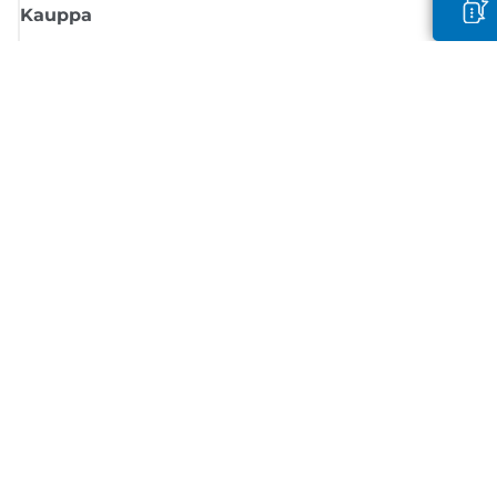
Kauppa
Tilaa Canon-uutiset
Saat sähköpostiisi säännöllisesti päivityksiä uusista tuotteista, hyödyllisi
vinkkejä ja tarjouksia
REKISTERÖIDY
Myyntiehdot
Tietosuojakäytäntö
Tietoa evästeistä
Evästeasetukset