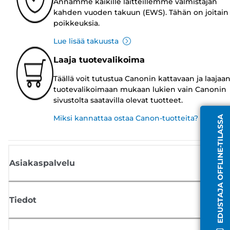
Annamme kaikille laitteillemme valmistajan
kahden vuoden takuun (EWS). Tähän on joitain
poikkeuksia.
Lue lisää takuusta
Laaja tuotevalikoima
Täällä voit tutustua Canonin kattavaan ja laajaa
tuotevalikoimaan mukaan lukien vain Canonin
sivustolta saatavilla olevat tuotteet.
Miksi kannattaa ostaa Canon-tuotteita?
EDUSTAJA OFFLINE-TILASSA
Asiakaspalvelu
Tiedot