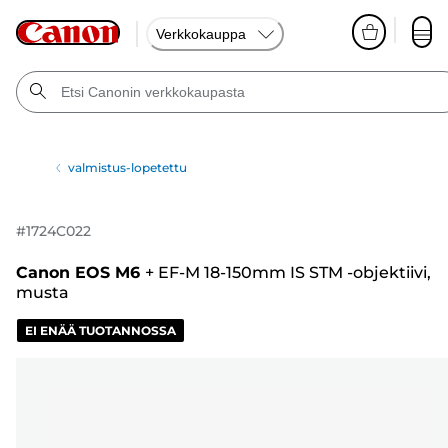
Verkkokauppa
valmistus-lopetettu
#
1724C022
Canon EOS M6
+
EF-M 18-150mm IS STM -objektiivi,
musta
EI ENÄÄ TUOTANNOSSA