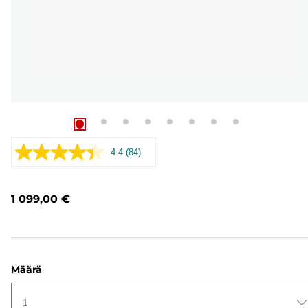
4.4
(84)
Lue
84
arvostelua.
Saman
1 099,00 €
sivun
linkki.
Määrä
1