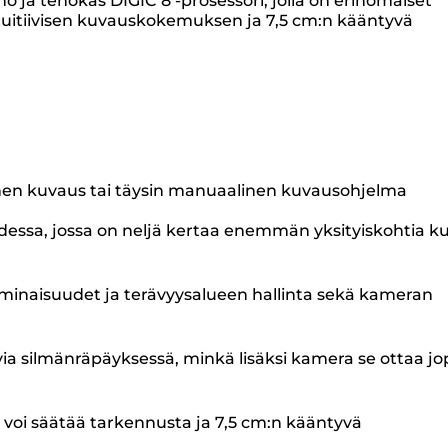
ja tehokas DIGIC 8 -prosessori, jolla on erinomaiset
ntuitiivisen kuvauskokemuksen ja 7,5 cm:n kääntyvä
tinen kuvaus tai täysin manuaalinen kuvausohjelma
dessa, jossa on neljä kertaa enemmän yksityiskohtia k
inaisuudet ja terävyysalueen hallinta sekä kameran
ia silmänräpäyksessä, minkä lisäksi kamera se ottaa jo
a voi säätää tarkennusta ja 7,5 cm:n kääntyvä