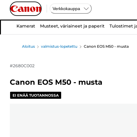
Verkkokauppa
Kamerat
Musteet, väriaineet ja paperit
Tulostimet j
Aloitus
valmistus-lopetettu
Canon EOS M50 - musta
#
2680C002
Canon EOS M50 - musta
EI ENÄÄ TUOTANNOSSA