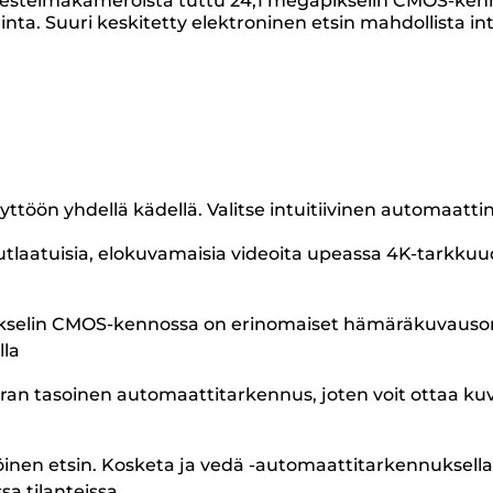
estelmäkameroista tuttu 24,1 megapikselin CMOS-kenno 
ta. Suuri keskitetty elektroninen etsin mahdollista i
yttöön yhdellä kädellä. Valitse intuitiivinen automaat
utlaatuisia, elokuvamaisia videoita upeassa 4K-tarkkuu
ikselin CMOS-kennossa on erinomaiset hämäräkuvausom
lla
an tasoinen automaattitarkennus, joten voit ottaa kuv
köinen etsin. Kosketa ja vedä -automaattitarkennuksell
a tilanteissa