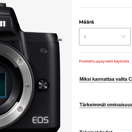
Määrä
1
Poistettu pysyvästi käytöstä
Miksi kannattaa valita
Tärkeimmät ominaisuu