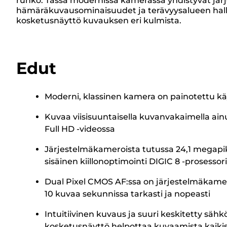
runko. Tässä modernissa kamerassa yhdistyvät järj
hämäräkuvausominaisuudet ja terävyysalueen hallin
kosketusnäyttö kuvauksen eri kulmista.
Edut
Moderni, klassinen kamera on painotettu kä
Kuvaa viisisuuntaisella kuvanvakaimella ain
Full HD -videossa
Järjestelmäkameroista tutussa 24,1 megap
sisäinen kiillonoptimointi DIGIC 8 -prosessori
Dual Pixel CMOS AF:ssa on järjestelmäkamer
10 kuvaa sekunnissa tarkasti ja nopeasti
Intuitiivinen kuvaus ja suuri keskitetty säh
kosketusnäyttö helpottaa kuvaamista kaikiss