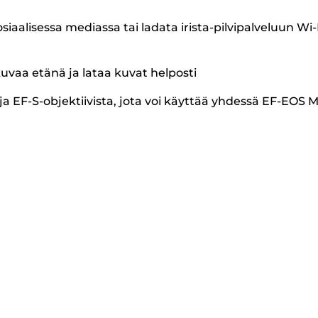
siaalisessa mediassa tai ladata irista-pilvipalveluun Wi-
vaa etänä ja lataa kuvat helposti
 ja EF-S-objektiivista, jota voi käyttää yhdessä EF-EOS M