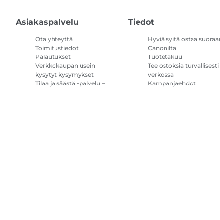
Asiakaspalvelu
Tiedot
Ota yhteyttä
Hyviä syitä ostaa suoraa
Toimitustiedot
Canonilta
Palautukset
Tuotetakuu
Verkkokaupan usein
Tee ostoksia turvallisesti
kysytyt kysymykset
verkossa
Tilaa ja säästä -palvelu –
Kampanjaehdot
kysymykset ja vastaukset
Tulostimen
mustetilauksen
käyttöehdot
Sivustokartta
Myyntiehdot
Tietosuojakäytäntö
Tietoa evästeistä
Evä