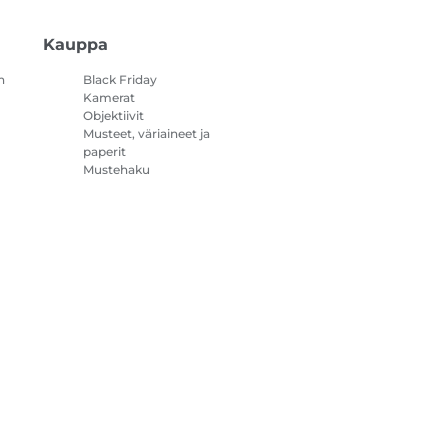
Kauppa
n
Black Friday
Kamerat
Objektiivit
Musteet, väriaineet ja
paperit
Mustehaku
Tulostimet
Videokamerat
Lisävarusteet ja
oheistuotteet
Myydyimmät
steasetukset