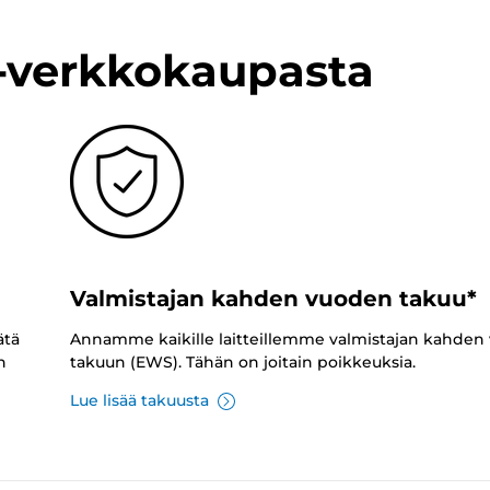
n-verkkokaupasta
Valmistajan kahden vuoden takuu*
ätä
Annamme kaikille laitteillemme valmistajan kahden
n
takuun (EWS). Tähän on joitain poikkeuksia.
Lue lisää takuusta