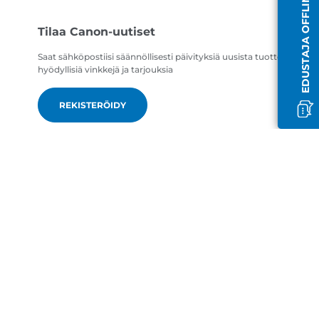
EDUSTAJA OFFLINE-TILASSA
Tilaa Canon-uutiset
Saat sähköpostiisi säännöllisesti päivityksiä uusista tuotteista,
hyödyllisiä vinkkejä ja tarjouksia
REKISTERÖIDY
fi-FI