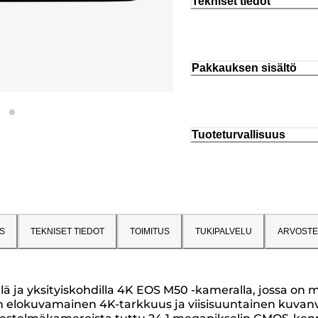
Tekniset tiedot
Pakkauksen sisältö
Tuoteturvallisuus
S
TEKNISET TIEDOT
TOIMITUS
TUKIPALVELU
ARVOSTE
lä ja yksityiskohdilla 4K EOS M50 -kameralla, jossa on m
uten elokuvamainen 4K-tarkkuus ja viisisuuntainen kuva