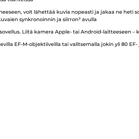
neeseen, voit lähettää kuvia nopeasti ja jakaa ne heti so
uvaien synkronoinnin ja siirron³ avulla
lus. Liitä kamera Apple- tai Android-laitteeseen – ku
lla EF-M-objektiiveilla tai valitsemalla jokin yli 80 EF-