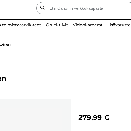
a toimistotarvikkeet
Objektiivit
Videokamerat
Lisävaruste
koinen
en
279,99 €