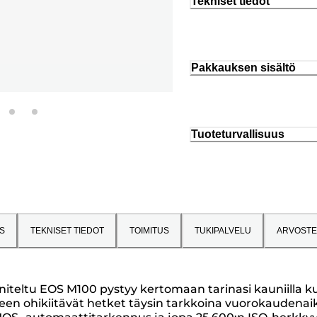
Tekniset tiedot
Pakkauksen sisältö
Tuoteturvallisuus
S
TEKNISET TIEDOT
TOIMITUS
TUKIPALVELU
ARVOSTE
iteltu EOS M100 pystyy kertomaan tarinasi kauniilla kuvi
alteen ohikiitävät hetket täysin tarkkoina vuorokauden