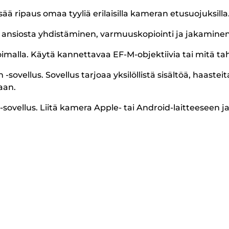
isää ripaus omaa tyyliä erilaisilla kameran etusuojuksilla
n ansiosta yhdistäminen, varmuuskopiointi ja jakaminen
ikoimalla. Käytä kannettavaa EF-M-objektiivia tai mitä t
llus. Sovellus tarjoaa yksilöllistä sisältöä, haasteita
aan.
lus. Liitä kamera Apple- tai Android-laitteeseen ja ku