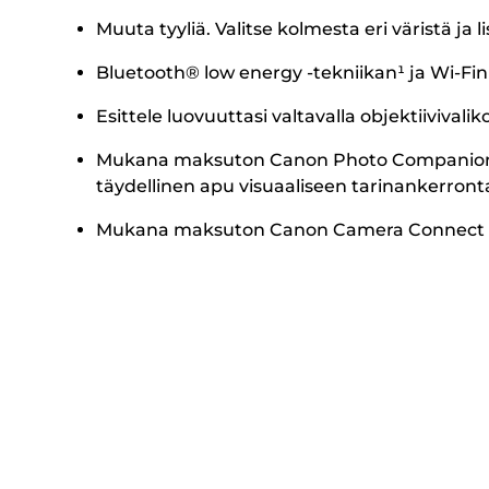
Muuta tyyliä. Valitse kolmesta eri väristä ja l
Bluetooth® low energy -tekniikan¹ ja Wi-Fi
Esittele luovuuttasi valtavalla objektiivival
Mukana maksuton Canon Photo Companion -sove
täydellinen apu visuaaliseen tarinankerront
Mukana maksuton Canon Camera Connect -sovel