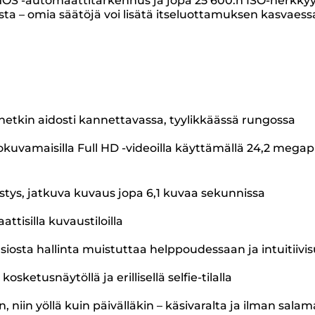
OS -automaattitarkennus ja jopa 25 600:n ISO-herkkyy
sta – omia säätöjä voi lisätä itseluottamuksen kasvae
tkin aidosti kannettavassa, tyylikkäässä rungossa
a elokuvamaisilla Full HD -videoilla käyttämällä 24,2 me
tys, jatkuva kuvaus jopa 6,1 kuvaa sekunnissa
ttisilla kuvaustiloilla
siosta hallinta muistuttaa helppoudessaan ja intuitii
osketusnäytöllä ja erillisellä selfie-tilalla
 niin yöllä kuin päivälläkin – käsivaralta ja ilman sala