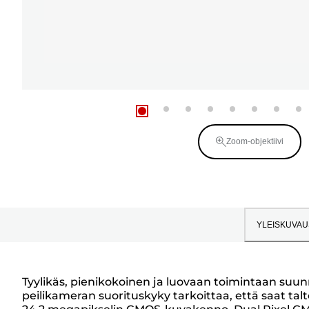
Zoom-objektiivi
YLEISKUVAU
Tyylikäs, pienikokoinen ja luovaan toimintaan suunn
peilikameran suorituskyky tarkoittaa, että saat t