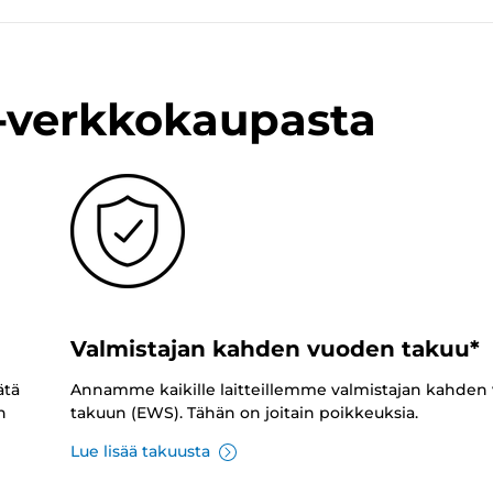
n-verkkokaupasta
Valmistajan kahden vuoden takuu*
ätä
Annamme kaikille laitteillemme valmistajan kahden
n
takuun (EWS). Tähän on joitain poikkeuksia.
Lue lisää takuusta