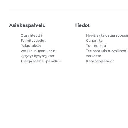
Asiakaspalvelu
Tiedot
Ota yhteyttä
Hyviä syitä ostaa suoraa
Toimitustiedot
Canonilta
Palautukset
Tuotetakuu
Verkkokaupan usein
Tee ostoksia turvallisesti
kysytyt kysymykset
verkossa
Tilaa ja säästä -palvelu –
Kampanjaehdot
kysymykset ja vastaukset
Tulostimen
mustetilauksen
käyttöehdot
Sivustokartta
Myyntiehdot
Tietosuojakäytäntö
Tietoa evästeistä
Evä