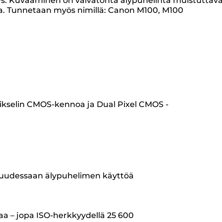
s. Kuvaaminen on vaivatonta älypuhelinta muistuttav
ssa. Tunnetaan myös nimillä: Canon M100, M100
gapikselin CMOS-kennoa ja Dual Pixel CMOS -
visuudessaan älypuhelimen käyttöä
maa – jopa ISO-herkkyydellä 25 600