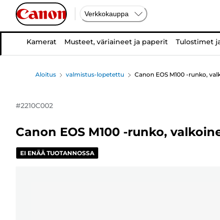
Verkkokauppa
Kamerat
Musteet, väriaineet ja paperit
Tulostimet j
Aloitus
valmistus-lopetettu
Canon EOS M100 -runko, val
#
2210C002
Canon EOS M100 -runko, valkoin
EI ENÄÄ TUOTANNOSSA