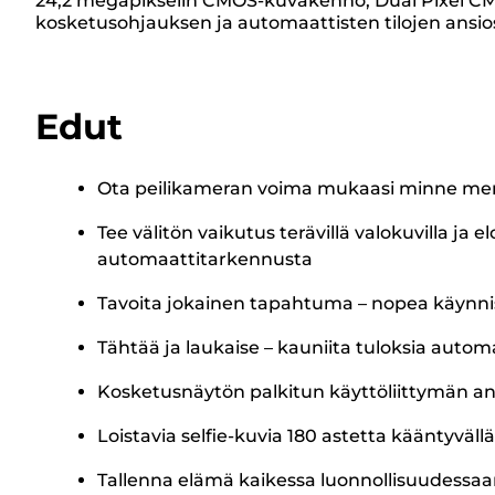
24,2 megapikselin CMOS-kuvakenno, Dual Pixel CM
kosketusohjauksen ja automaattisten tilojen ansio
Edut
Ota peilikameran voima mukaasi minne mene
Tee välitön vaikutus terävillä valokuvilla j
automaattitarkennusta
Tavoita jokainen tapahtuma – nopea käynnis
Tähtää ja laukaise – kauniita tuloksia automaa
Kosketusnäytön palkitun käyttöliittymän an
Loistavia selfie-kuvia 180 astetta kääntyvällä k
Tallenna elämä kaikessa luonnollisuudessaan,