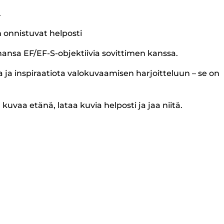
.
 onnistuvat helposti
ahansa EF/EF-S-objektiivia sovittimen kanssa.
 ja inspiraatiota valokuvaamisen harjoitteluun – se on
vaa etänä, lataa kuvia helposti ja jaa niitä.