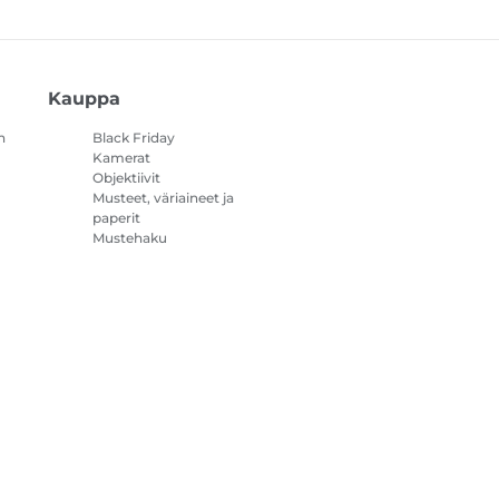
Kauppa
n
Black Friday
Kamerat
Objektiivit
Musteet, väriaineet ja
paperit
Mustehaku
Tulostimet
Videokamerat
Lisävarusteet ja
oheistuotteet
Myydyimmät
steasetukset