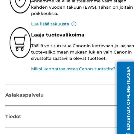
Annamme kaikille laitteillemme valmistajan
kahden vuoden takuun (EWS). Tähän on joitain
poikkeuksia.
Lue lisää takuusta
Laaja tuotevalikoima
Täällä voit tutustua Canonin kattavaan ja laajaa
tuotevalikoimaan mukaan lukien vain Canonin
sivustolta saatavilla olevat tuotteet.
Miksi kannattaa ostaa Canon-tuotteita?
EDUSTAJA OFFLINE-TILASSA
Asiakaspalvelu
Tiedot