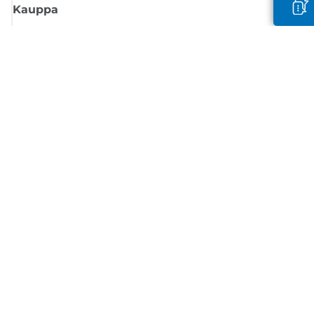
Kauppa
Tilaa Canon-uutiset
Saat sähköpostiisi säännöllisesti päivityksiä uusista tuotteista, hyödyllisi
vinkkejä ja tarjouksia
REKISTERÖIDY
Myyntiehdot
Tietosuojakäytäntö
Tietoa evästeistä
Evästeasetukset