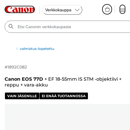
Verkkokauppa
valmistus-lopetettu
#
1892C082
Canon EOS 77D
+
EF 18-55mm IS STM -objektiivi
+
reppu
+
vara-akku
VAIN JÄSENILLE
EI ENÄÄ TUOTANNOSSA