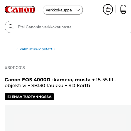
Verkkokauppa
valmistus-lopetettu
#
3011C013
Canon EOS 4000D -kamera, musta
+
18-55 III -
objektiivi
+
SB130-laukku
+
SD-kortti
EI ENÄÄ TUOTANNOSSA