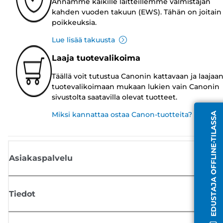
Annamme kaikille laitteillemme valmistajan
kahden vuoden takuun (EWS). Tähän on joitain
poikkeuksia.
Lue lisää takuusta
Laaja tuotevalikoima
Täällä voit tutustua Canonin kattavaan ja laajaa
tuotevalikoimaan mukaan lukien vain Canonin
sivustolta saatavilla olevat tuotteet.
Miksi kannattaa ostaa Canon-tuotteita?
EDUSTAJA OFFLINE-TILASSA
Asiakaspalvelu
Tiedot