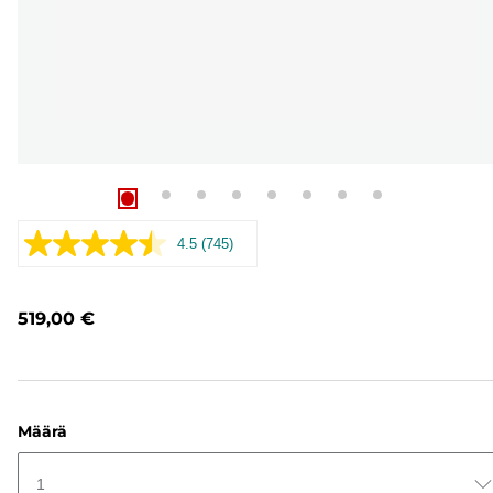
4.5
(745)
Lue
745
arvostelua.
Saman
519,00 €
sivun
linkki.
Määrä
1