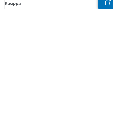
Kauppa
Tilaa Canon-uutiset
Saat sähköpostiisi säännöllisesti päivityksiä uusista tuotteista, hyödyllisi
vinkkejä ja tarjouksia
REKISTERÖIDY
Myyntiehdot
Tietosuojakäytäntö
Tietoa evästeistä
Evästeasetukset