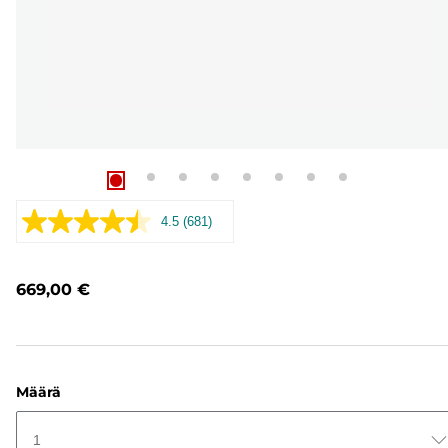
4.5
(681)
Lue
681
arvostelua.
Saman
669,00 €
sivun
linkki.
Määrä
1