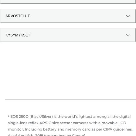
ARVOSTELUT
KYSYMYKSET
¹ EOS 250D (Black/Silver) is the world's lightest among all the digital
single-lens reflex APS-C size sensor cameras with a movable LCD
monitor. Including battery and memory card as per CIPA guidelines.
As of April 9th, 2019 (researched by Canon).