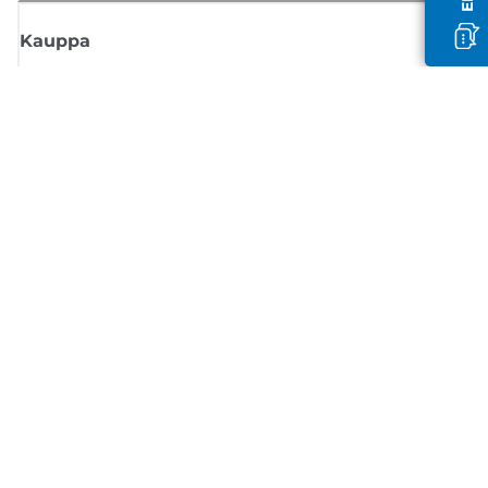
Kauppa
Tilaa Canon-uutiset
Saat sähköpostiisi säännöllisesti päivityksiä uusista tuotteista, hyödyllisi
vinkkejä ja tarjouksia
REKISTERÖIDY
Myyntiehdot
Tietosuojakäytäntö
Tietoa evästeistä
Evästeasetukset