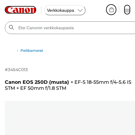
Verkkokauppa
Peilikamerat
#
3454C013
Canon EOS 250D (musta)
+
EF-S 18-55mm f/4-5.6 IS
STM
+
EF 50mm f/1.8 STM