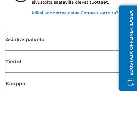
sivustolta saatavilla olevat tuotteet.
Miksi kannattaa ostaa Canon-tuotteita?
EDUSTAJA OFFLINE-TILASSA
Asiakaspalvelu
Tiedot
Kauppa
Tilaa Canon-uutiset
Saat sähköpostiisi säännöllisesti päivityksiä uusista tuotteista, hyödyllisi
vinkkejä ja tarjouksia
REKISTERÖIDY