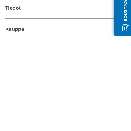
Tiedot
Kauppa
Tilaa Canon-uutiset
Saat sähköpostiisi säännöllisesti päivityksiä uusista tuotteista, hyödyllisi
vinkkejä ja tarjouksia
REKISTERÖIDY
Myyntiehdot
Tietosuojakäytäntö
Tietoa evästeistä
Evästeasetukset