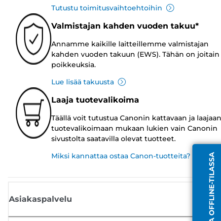
Tutustu toimitusvaihtoehtoihin
Valmistajan kahden vuoden takuu*
Annamme kaikille laitteillemme valmistajan
kahden vuoden takuun (EWS). Tähän on joitain
poikkeuksia.
Lue lisää takuusta
Laaja tuotevalikoima
Täällä voit tutustua Canonin kattavaan ja laajaa
tuotevalikoimaan mukaan lukien vain Canonin
sivustolta saatavilla olevat tuotteet.
Miksi kannattaa ostaa Canon-tuotteita?
EDUSTAJA OFFLINE-TILASSA
Asiakaspalvelu