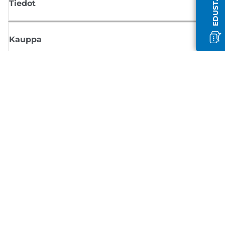
Tiedot
Kauppa
Tilaa Canon-uutiset
Saat sähköpostiisi säännöllisesti päivityksiä uusista tuotteista, hyödyllisi
vinkkejä ja tarjouksia
REKISTERÖIDY
Myyntiehdot
Tietosuojakäytäntö
Tietoa evästeistä
Evästeasetukset