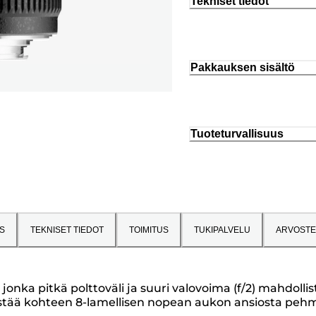
Tekniset tiedot
Pakkauksen sisältö
Tuoteturvallisuus
S
TEKNISET TIEDOT
TOIMITUS
TUKIPALVELU
ARVOSTE
jonka pitkä polttoväli ja suuri valovoima (f/2) mahdo
istää kohteen 8-lamellisen nopean aukon ansiosta pehme