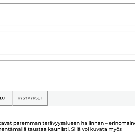
LUT
KYSYMYKSET
llistavat paremman terävyysalueen hallinnan – erinomai
ntämällä taustaa kauniisti. Sillä voi kuvata myös