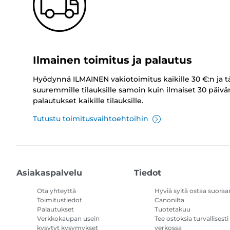
Ilmainen toimitus ja palautus
Hyödynnä ILMAINEN vakiotoimitus kaikille 30 €:n ja t
suuremmille tilauksille samoin kuin ilmaiset 30 päivä
palautukset kaikille tilauksille.
Tutustu toimitusvaihtoehtoihin
Asiakaspalvelu
Tiedot
Ota yhteyttä
Hyviä syitä ostaa suoraa
Toimitustiedot
Canonilta
Palautukset
Tuotetakuu
Verkkokaupan usein
Tee ostoksia turvallisesti
kysytyt kysymykset
verkossa