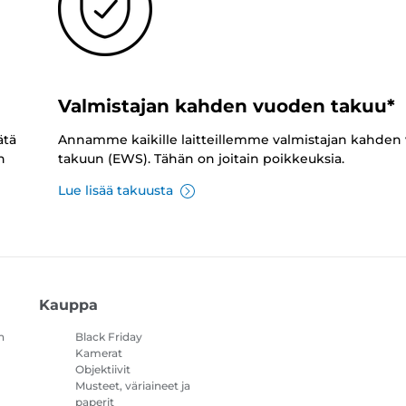
Valmistajan kahden vuoden takuu*
ätä
Annamme kaikille laitteillemme valmistajan kahden
n
takuun (EWS). Tähän on joitain poikkeuksia.
Lue lisää takuusta
Kauppa
n
Black Friday
Kamerat
Objektiivit
Musteet, väriaineet ja
paperit