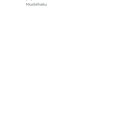
Mustehaku
Tulostimet
Videokamerat
Lisävarusteet ja
oheistuotteet
Myydyimmät
steasetukset