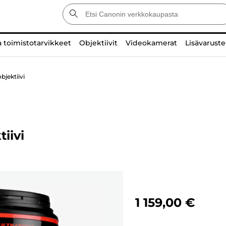
a toimistotarvikkeet
Objektiivit
Videokamerat
Lisävaruste
jektiivi
iivi
1 159,00 €