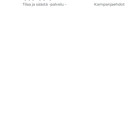
Tilaa ja säästä -palvelu –
Kampanjaehdot
kysymykset ja vastaukset
Tulostimen
mustetilauksen
käyttöehdot
Sivustokartta
Myyntiehdot
Tietosuojakäytäntö
Tietoa evästeistä
Evä
Copyright
2026.
Kaikki oikeudet pidätetään.