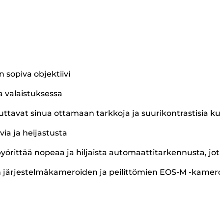
sopiva objektiivi
a valaistuksessa
auttavat sinua ottamaan tarkkoja ja suurikontrastisia 
a ja heijastusta
örittää nopeaa ja hiljaista automaattitarkennusta, jot
 järjestelmäkameroiden ja peilittömien EOS-M -kameroi