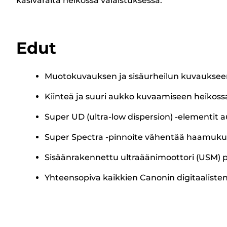
käsivaralta heikossa valaistuksessa.
Edut
Muotokuvauksen ja sisäurheilun kuvaukseen 
Kiinteä ja suuri aukko kuvaamiseen heikoss
Super UD (ultra-low dispersion) -elementit 
Super Spectra -pinnoite vähentää haamukuvi
Sisäänrakennettu ultraäänimoottori (USM) py
Yhteensopiva kaikkien Canonin digitaalisten