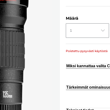
Määrä
1
Poistettu pysyvästi käytöstä
Miksi kannattaa valita
Tärkeimmät ominaisuu