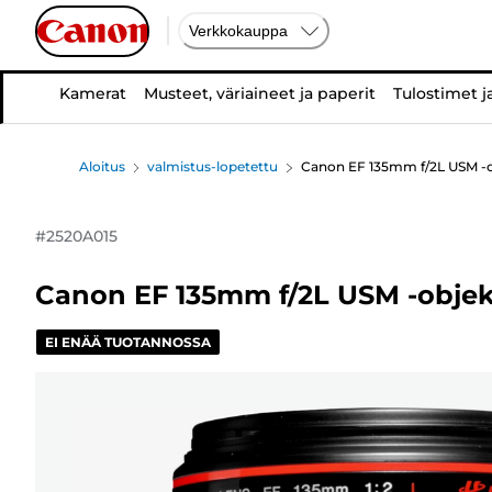
Verkkokauppa
Kamerat
Musteet, väriaineet ja paperit
Tulostimet j
Aloitus
valmistus-lopetettu
Canon EF 135mm f/2L USM -ob
#
2520A015
Canon EF 135mm f/2L USM -objekt
EI ENÄÄ TUOTANNOSSA