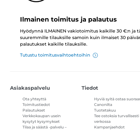
Ilmainen toimitus ja palautus
Hyödynnä ILMAINEN vakiotoimitus kaikille 30 €:n ja t
suuremmille tilauksille samoin kuin ilmaiset 30 päivä
palautukset kaikille tilauksille.
Tutustu toimitusvaihtoehtoihin
Asiakaspalvelu
Tiedot
Ota yhteyttä
Hyviä syitä ostaa suoraa
Toimitustiedot
Canonilta
Palautukset
Tuotetakuu
Verkkokaupan usein
Tee ostoksia turvallisesti
kysytyt kysymykset
verkossa
Tilaa ja säästä -palvelu –
Kampanjaehdot
kysymykset ja vastaukset
Tulostimen
mustetilauksen