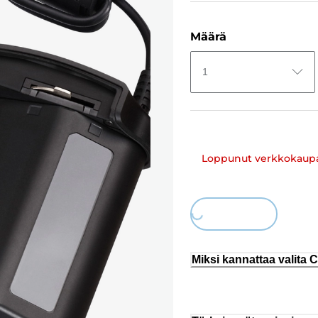
Määrä
1
Loppunut verkkokaup
Loading...
Miksi kannattaa valita