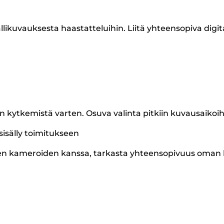
llikuvauksesta haastatteluihin. Liitä yhteensopiva digi
tkemistä varten. Osuva valinta pitkiin kuvausaikoihin, 
sisälly toimitukseen
vien kameroiden kanssa, tarkasta yhteensopivuus oman