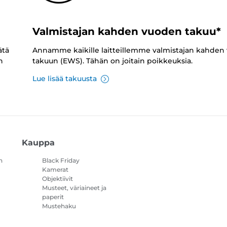
Valmistajan kahden vuoden takuu*
ätä
Annamme kaikille laitteillemme valmistajan kahden
n
takuun (EWS). Tähän on joitain poikkeuksia.
Lue lisää takuusta
Kauppa
n
Black Friday
Kamerat
Objektiivit
Musteet, väriaineet ja
paperit
Mustehaku
Tulostimet
Videokamerat