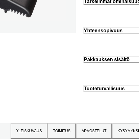
Tärkeimmät ominaisuu
Yhteensopivuus
Pakkauksen sisältö
Tuoteturvallisuus
YLEISKUVAUS
TOIMITUS
ARVOSTELUT
KYSYMYKS