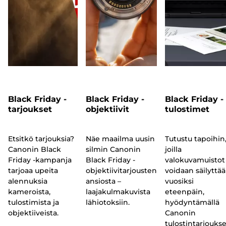
Black Friday -
Black Friday -
Black Friday -
tarjoukset
objektiivit
tulostimet
Etsitkö tarjouksia?
Näe maailma uusin
Tutustu tapoihin
Canonin Black
silmin Canonin
joilla
Friday -kampanja
Black Friday -
valokuvamuistot
tarjoaa upeita
objektiivitarjousten
voidaan säilyttää
alennuksia
ansiosta –
vuosiksi
kameroista,
laajakulmakuvista
eteenpäin,
tulostimista ja
lähiotoksiin.
hyödyntämällä
objektiiveista.
Canonin
tulostintarjoukse