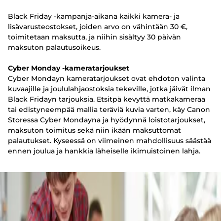
Black Friday -kampanja-aikana kaikki kamera- ja
lisävarusteostokset, joiden arvo on vähintään 30 €,
toimitetaan maksutta, ja niihin sisältyy 30 päivän
maksuton palautusoikeus.
Cyber Monday -kameratarjoukset
Cyber Mondayn kameratarjoukset ovat ehdoton valinta
kuvaajille ja joululahjaostoksia tekeville, jotka jäivät ilman
Black Fridayn tarjouksia. Etsitpä kevyttä matkakameraa
tai edistyneempää mallia teräviä kuvia varten, käy Canon
Storessa Cyber Mondayna ja hyödynnä loistotarjoukset,
maksuton toimitus sekä niin ikään maksuttomat
palautukset. Kyseessä on viimeinen mahdollisuus säästää
ennen joulua ja hankkia läheiselle ikimuistoinen lahja.