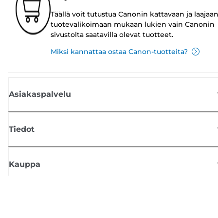
Täällä voit tutustua Canonin kattavaan ja laajaa
tuotevalikoimaan mukaan lukien vain Canonin
sivustolta saatavilla olevat tuotteet.
Miksi kannattaa ostaa Canon-tuotteita?
Asiakaspalvelu
Tiedot
Kauppa
Tilaa Canon-uutiset
Saat sähköpostiisi säännöllisesti päivityksiä uusista tuotteista, hyödyllisi