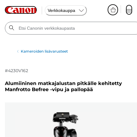
Verkkokauppa
Kameroiden lisävarusteet
#
4230V162
Alumiininen matkajalustan pitkälle kehitetty
Manfrotto Befree -vipu ja pallopää