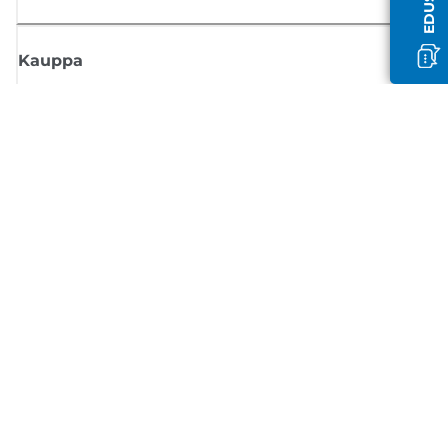
Kauppa
Tilaa Canon-uutiset
Saat sähköpostiisi säännöllisesti päivityksiä uusista tuotteista, hyödyllisi
vinkkejä ja tarjouksia
REKISTERÖIDY
Myyntiehdot
Tietosuojakäytäntö
Tietoa evästeistä
Evästeasetukset