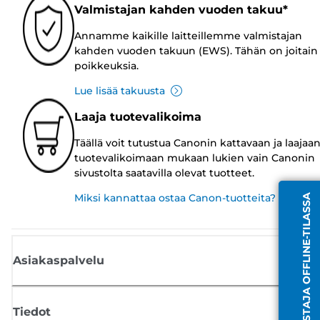
Valmistajan kahden vuoden takuu*
Annamme kaikille laitteillemme valmistajan
kahden vuoden takuun (EWS). Tähän on joitain
poikkeuksia.
Lue lisää takuusta
Laaja tuotevalikoima
Täällä voit tutustua Canonin kattavaan ja laajaa
tuotevalikoimaan mukaan lukien vain Canonin
sivustolta saatavilla olevat tuotteet.
Miksi kannattaa ostaa Canon-tuotteita?
EDUSTAJA OFFLINE-TILASSA
Asiakaspalvelu
Tiedot